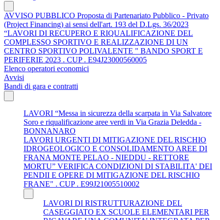
AVVISO PUBBLICO Proposta di Partenariato Pubblico - Privato
(Project Financing) ai sensi dell'art. 193 del D.Lgs. 36/2023
“LAVORI DI RECUPERO E RIQUALIFICAZIONE DEL
COMPLESSO SPORTIVO E REALIZZAZIONE DI UN
CENTRO SPORTIVO POLIVALENTE " BANDO SPORT E
PERIFERIE 2023 . CUP . E94J23000560005
Elenco operatori economici
Avvisi
Bandi di gara e contratti
LAVORI “Messa in sicurezza della scarpata in Via Salvatore
Soro e riqualificazione aree verdi in Via Grazia Deledda -
BONNANARO
LAVORI URGENTI DI MITIGAZIONE DEL RISCHIO
IDROGEOLOGICO E CONSOLIDAMENTO AREE DI
FRANA MONTE PELAO - NIEDDU - RETTORE
MORTU” VERIFICA CONDIZIONI DI STABILITA' DEI
PENDII E OPERE DI MITIGAZIONE DEL RISCHIO
FRANE" . CUP . E99J21005510002
LAVORI DI RISTRUTTURAZIONE DEL
CASEGGIATO EX SCUOLE ELEMENTARI PER