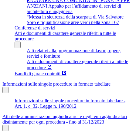
RICAVARE UNA COMUNITA’ INTEGRATA PER
ANZIANI Appalto per l’affidamento di servizi di
architettura e ingegneria
“Messa in sicurezza della scarpata di Via Salvatore
Soro e riqualificazione aree verdi nella zona 167
Conferenze di servizi
Atti e documenti di carattere generale riferiti a tutte le
procedure
Atti relativi alla programmazione di lavori, opere,
servizi e forniture
Atti e documenti di carattere generale riferiti a tutte le
procedure
Bandi di gara e contratti
Informazioni sulle singole procedure in formato tabellare
Informazioni sulle singole procedure in formato tabellare -
Art. 1, c. 32, Legge n. 190/2012
Atti delle amministrazioni aggiudicatrici e degli enti aggiudicatori
distintamente per ogni procedura - fino al 31/12/2023