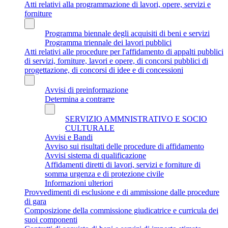
Atti relativi alla programmazione di lavori, opere, servizi e
forniture
Programma biennale degli acquisiti di beni e servizi
Programma triennale dei lavori pubblici
Atti relativi alle procedure per l'affidamento di appalti pubblici
di servizi, forniture, lavori e opere, di concorsi pubblici di
progettazione, di concorsi di idee e di concessioni
Avvisi di preinformazione
Determina a contrarre
SERVIZIO AMMNISTRATIVO E SOCIO
CULTURALE
Avvisi e Bandi
Avviso sui risultati delle procedure di affidamento
Avvisi sistema di qualificazione
Affidamenti diretti di lavori, servizi e forniture di
somma urgenza e di protezione civile
Informazioni ulteriori
Provvedimenti di esclusione e di ammissione dalle procedure
di gara
Composizione della commissione giudicatrice e curricula dei
suoi componenti