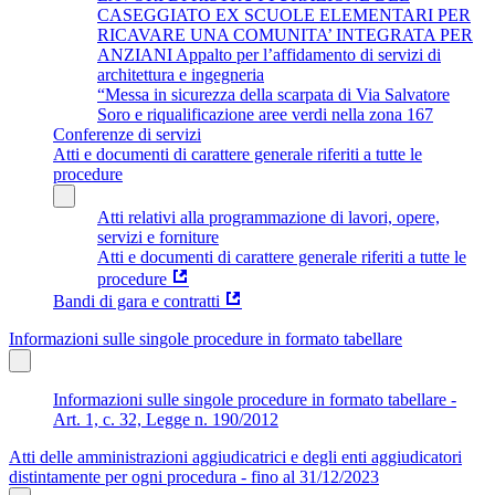
CASEGGIATO EX SCUOLE ELEMENTARI PER
RICAVARE UNA COMUNITA’ INTEGRATA PER
ANZIANI Appalto per l’affidamento di servizi di
architettura e ingegneria
“Messa in sicurezza della scarpata di Via Salvatore
Soro e riqualificazione aree verdi nella zona 167
Conferenze di servizi
Atti e documenti di carattere generale riferiti a tutte le
procedure
Atti relativi alla programmazione di lavori, opere,
servizi e forniture
Atti e documenti di carattere generale riferiti a tutte le
procedure
Bandi di gara e contratti
Informazioni sulle singole procedure in formato tabellare
Informazioni sulle singole procedure in formato tabellare -
Art. 1, c. 32, Legge n. 190/2012
Atti delle amministrazioni aggiudicatrici e degli enti aggiudicatori
distintamente per ogni procedura - fino al 31/12/2023