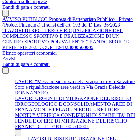
Controlli sulle imprese
Bandi di gara e contratti
AVVISO PUBBLICO Proposta di Partenariato Pubblico - Privato
(Project Financing) ai sensi dell'art. 193 del D.Lgs. 36/2023
“LAVORI DI RECUPERO E RIQUALIFICAZIONE DEL
COMPLESSO SPORTIVO E REALIZZAZIONE DI UN
CENTRO SPORTIVO POLIVALENTE " BANDO SPORT E
PERIFERIE 2023 . CUP . E94J23000560005
Elenco operatori economici
Avvisi
Bandi di gara e contratti
LAVORI “Messa in sicurezza della scarpata in Via Salvatore
Soro e riqualificazione aree verdi in Via Grazia Deledda -
BONNANARO
LAVORI URGENTI DI MITIGAZIONE DEL RISCHIO
IDROGEOLOGICO E CONSOLIDAMENTO AREE DI
FRANA MONTE PELAO - NIEDDU - RETTORE
MORTU” VERIFICA CONDIZIONI DI STABILITA' DEI
PENDII E OPERE DI MITIGAZIONE DEL RISCHIO
FRANE" . CUP . E99J21005510002
LAVORI DI RISTRUTTURAZIONE DEL