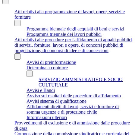
Atti relativi alla programmazione di lavori, opere, servizi e
forniture
Programma biennale degli acquisiti di beni e servizi
Programma triennale dei lavori pubblici
Atti relativi alle procedure per l'affidamento di appalti pubblici
di servizi, forniture, lavori e opere, di concorsi pubblici di
progettazione, di concorsi di idee e di concessioni
Avvisi di preinformazione
Determina a contrarre
SERVIZIO AMMNISTRATIVO E SOCIO
CULTURALE
Avvisi e Bandi
Avviso sui risultati delle procedure di affidamento
Avvisi sistema di qualificazione
Affidamenti diretti di lavori, servizi e forniture di
somma urgenza e di protezione civile
Informazioni ulteriori
Provvedimenti di esclusione e di ammissione dalle procedure
di gara
Composizione della commissione giudicatrice e curricula dei