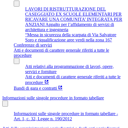
LAVORI DI RISTRUTTURAZIONE DEL
CASEGGIATO EX SCUOLE ELEMENTARI PER
RICAVARE UNA COMUNITA’ INTEGRATA PER
ANZIANI Appalto per l’affidamento di servizi di
architettura e ingegneria
“Messa in sicurezza della scarpata di Via Salvatore
Soro e riqualificazione aree verdi nella zona 167
Conferenze di servizi
Atti e documenti di carattere generale riferiti a tutte le
procedure
Atti relativi alla programmazione di lavori, opere,
servizi e forniture
Atti e documenti di carattere generale riferiti a tutte le
procedure
Bandi di gara e contratti
Informazioni sulle singole procedure in formato tabellare
Informazioni sulle singole procedure in formato tabellare -
Art. 1, c. 32, Legge n. 190/2012