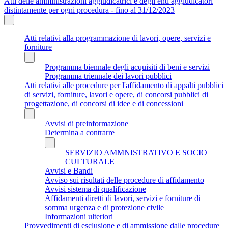
Atti delle amministrazioni aggiudicatrici e degli enti aggiudicatori
distintamente per ogni procedura - fino al 31/12/2023
Atti relativi alla programmazione di lavori, opere, servizi e
forniture
Programma biennale degli acquisiti di beni e servizi
Programma triennale dei lavori pubblici
Atti relativi alle procedure per l'affidamento di appalti pubblici
di servizi, forniture, lavori e opere, di concorsi pubblici di
progettazione, di concorsi di idee e di concessioni
Avvisi di preinformazione
Determina a contrarre
SERVIZIO AMMNISTRATIVO E SOCIO
CULTURALE
Avvisi e Bandi
Avviso sui risultati delle procedure di affidamento
Avvisi sistema di qualificazione
Affidamenti diretti di lavori, servizi e forniture di
somma urgenza e di protezione civile
Informazioni ulteriori
Provvedimenti di esclusione e di ammissione dalle procedure