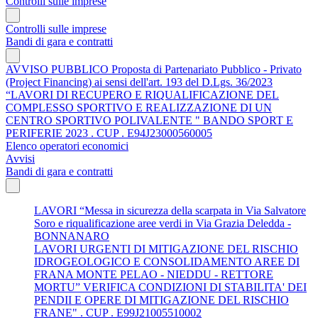
Controlli sulle imprese
Controlli sulle imprese
Bandi di gara e contratti
AVVISO PUBBLICO Proposta di Partenariato Pubblico - Privato
(Project Financing) ai sensi dell'art. 193 del D.Lgs. 36/2023
“LAVORI DI RECUPERO E RIQUALIFICAZIONE DEL
COMPLESSO SPORTIVO E REALIZZAZIONE DI UN
CENTRO SPORTIVO POLIVALENTE " BANDO SPORT E
PERIFERIE 2023 . CUP . E94J23000560005
Elenco operatori economici
Avvisi
Bandi di gara e contratti
LAVORI “Messa in sicurezza della scarpata in Via Salvatore
Soro e riqualificazione aree verdi in Via Grazia Deledda -
BONNANARO
LAVORI URGENTI DI MITIGAZIONE DEL RISCHIO
IDROGEOLOGICO E CONSOLIDAMENTO AREE DI
FRANA MONTE PELAO - NIEDDU - RETTORE
MORTU” VERIFICA CONDIZIONI DI STABILITA' DEI
PENDII E OPERE DI MITIGAZIONE DEL RISCHIO
FRANE" . CUP . E99J21005510002