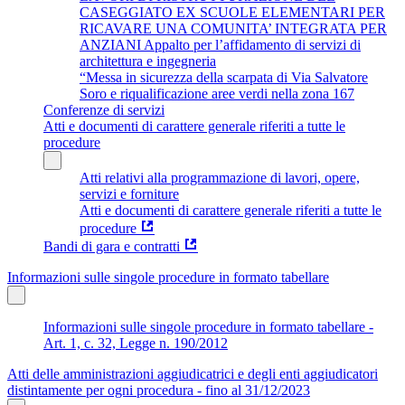
CASEGGIATO EX SCUOLE ELEMENTARI PER
RICAVARE UNA COMUNITA’ INTEGRATA PER
ANZIANI Appalto per l’affidamento di servizi di
architettura e ingegneria
“Messa in sicurezza della scarpata di Via Salvatore
Soro e riqualificazione aree verdi nella zona 167
Conferenze di servizi
Atti e documenti di carattere generale riferiti a tutte le
procedure
Atti relativi alla programmazione di lavori, opere,
servizi e forniture
Atti e documenti di carattere generale riferiti a tutte le
procedure
Bandi di gara e contratti
Informazioni sulle singole procedure in formato tabellare
Informazioni sulle singole procedure in formato tabellare -
Art. 1, c. 32, Legge n. 190/2012
Atti delle amministrazioni aggiudicatrici e degli enti aggiudicatori
distintamente per ogni procedura - fino al 31/12/2023