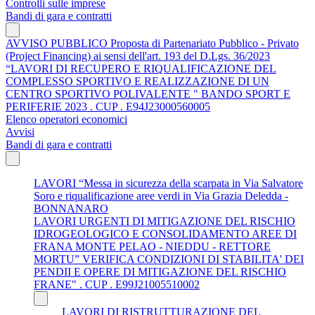
Controlli sulle imprese
Bandi di gara e contratti
AVVISO PUBBLICO Proposta di Partenariato Pubblico - Privato
(Project Financing) ai sensi dell'art. 193 del D.Lgs. 36/2023
“LAVORI DI RECUPERO E RIQUALIFICAZIONE DEL
COMPLESSO SPORTIVO E REALIZZAZIONE DI UN
CENTRO SPORTIVO POLIVALENTE " BANDO SPORT E
PERIFERIE 2023 . CUP . E94J23000560005
Elenco operatori economici
Avvisi
Bandi di gara e contratti
LAVORI “Messa in sicurezza della scarpata in Via Salvatore
Soro e riqualificazione aree verdi in Via Grazia Deledda -
BONNANARO
LAVORI URGENTI DI MITIGAZIONE DEL RISCHIO
IDROGEOLOGICO E CONSOLIDAMENTO AREE DI
FRANA MONTE PELAO - NIEDDU - RETTORE
MORTU” VERIFICA CONDIZIONI DI STABILITA' DEI
PENDII E OPERE DI MITIGAZIONE DEL RISCHIO
FRANE" . CUP . E99J21005510002
LAVORI DI RISTRUTTURAZIONE DEL