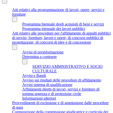
Atti relativi alla programmazione di lavori, opere, servizi e
forniture
Programma biennale degli acquisiti di beni e servizi
Programma triennale dei lavori pubblici
Atti relativi alle procedure per l'affidamento di appalti pubblici
di servizi, forniture, lavori e opere, di concorsi pubblici di
progettazione, di concorsi di idee e di concessioni
Avvisi di preinformazione
Determina a contrarre
SERVIZIO AMMNISTRATIVO E SOCIO
CULTURALE
Avvisi e Bandi
Avviso sui risultati delle procedure di affidamento
Avvisi sistema di qualificazione
Affidamenti diretti di lavori, servizi e forniture di
somma urgenza e di protezione civile
Informazioni ulteriori
Provvedimenti di esclusione e di ammissione dalle procedure
di gara
Composizione della commissione giudicatrice e curricula dei