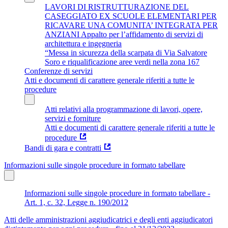
LAVORI DI RISTRUTTURAZIONE DEL
CASEGGIATO EX SCUOLE ELEMENTARI PER
RICAVARE UNA COMUNITA’ INTEGRATA PER
ANZIANI Appalto per l’affidamento di servizi di
architettura e ingegneria
“Messa in sicurezza della scarpata di Via Salvatore
Soro e riqualificazione aree verdi nella zona 167
Conferenze di servizi
Atti e documenti di carattere generale riferiti a tutte le
procedure
Atti relativi alla programmazione di lavori, opere,
servizi e forniture
Atti e documenti di carattere generale riferiti a tutte le
procedure
Bandi di gara e contratti
Informazioni sulle singole procedure in formato tabellare
Informazioni sulle singole procedure in formato tabellare -
Art. 1, c. 32, Legge n. 190/2012
Atti delle amministrazioni aggiudicatrici e degli enti aggiudicatori