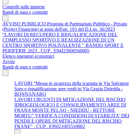
Controlli sulle imprese
Bandi di gara e contratti
AVVISO PUBBLICO Proposta di Partenariato Pubblico - Privato
(Project Financing) ai sensi dell'art. 193 del D.Lgs. 36/2023
“LAVORI DI RECUPERO E RIQUALIFICAZIONE DEL
COMPLESSO SPORTIVO E REALIZZAZIONE DI UN
CENTRO SPORTIVO POLIVALENTE " BANDO SPORT E
PERIFERIE 2023 . CUP . E94J23000560005
Elenco operatori economici
Avvisi
Bandi di gara e contratti
LAVORI “Messa in sicurezza della scarpata in Via Salvatore
Soro e riqualificazione aree verdi in Via Grazia Deledda -
BONNANARO
LAVORI URGENTI DI MITIGAZIONE DEL RISCHIO
IDROGEOLOGICO E CONSOLIDAMENTO AREE DI
FRANA MONTE PELAO - NIEDDU - RETTORE
MORTU” VERIFICA CONDIZIONI DI STABILITA' DEI
PENDII E OPERE DI MITIGAZIONE DEL RISCHIO
FRANE" . CUP . E99J21005510002