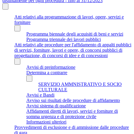
distintamente per ogni procedura - fino al 31/12/2023
Atti relativi alla programmazione di lavori, opere, servizi e
forniture
Programma biennale degli acquisiti di beni e servizi
Programma triennale dei lavori pubblici
Atti relativi alle procedure per l'affidamento di appalti pubblici
di servizi, forniture, lavori e opere, di concorsi pubblici di
progettazione, di concorsi di idee e di concessioni
Avvisi di preinformazione
Determina a contrarre
SERVIZIO AMMNISTRATIVO E SOCIO
CULTURALE
Avvisi e Bandi
Avviso sui risultati delle procedure di affidamento
Avvisi sistema di qualificazione
Affidamenti diretti di lavori, servizi e forniture di
somma urgenza e di protezione civile
Informazioni ulteriori
Provvedimenti di esclusione e di ammissione dalle procedure
di gara