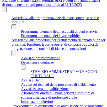
Atti delle amministrazioni aggiudicatrici e degli enti aggiudicatori
distintamente per ogni procedura - fino al 31/12/2023
Atti relativi alla programmazione di lavori, opere, servizi e
forniture
Programma biennale degli acquisiti di beni e servizi
Programma triennale dei lavori pubblici
Atti relativi alle procedure per l'affidamento di appalti pubblici
di servizi, forniture, lavori e opere, di concorsi pubblici di
progettazione, di concorsi di idee e di concessioni
Avvisi di preinformazione
Determina a contrarre
SERVIZIO AMMNISTRATIVO E SOCIO
CULTURALE
Avvisi e Bandi
Avviso sui risultati delle procedure di affidamento
Avvisi sistema di qualificazione
Affidamenti diretti di lavori, servizi e forniture di
somma urgenza e di protezione civile
Informazioni ulteriori
Provvedimenti di esclusione e di ammissione dalle procedure