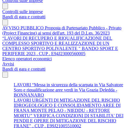
Controlli sulle imprese
Controlli sulle imprese
Bandi di gara e contratti
AVVISO PUBBLICO Proposta di Partenariato Pubblico - Privato
(Project Financing) ai sensi dell'art. 193 del D.Lgs. 36/2023
“LAVORI DI RECUPERO E RIQUALIFICAZIONE DEL
COMPLESSO SPORTIVO E REALIZZAZIONE DI UN
CENTRO SPORTIVO POLIVALENTE " BANDO SPORT E
PERIFERIE 2023 . CUP . E94J23000560005
Elenco operatori economici
Avvisi
Bandi di gara e contratti
LAVORI “Messa in sicurezza della scarpata in Via Salvatore
Soro e riqualificazione aree verdi in Via Grazia Deledda -
BONNANARO
LAVORI URGENTI DI MITIGAZIONE DEL RISCHIO
IDROGEOLOGICO E CONSOLIDAMENTO AREE DI
FRANA MONTE PELAO - NIEDDU - RETTORE
MORTU” VERIFICA CONDIZIONI DI STABILITA' DEI
PENDII E OPERE DI MITIGAZIONE DEL RISCHIO
FRANE" . CUP . E99J21005510002