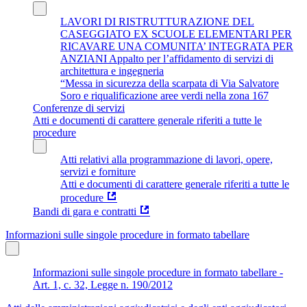
LAVORI DI RISTRUTTURAZIONE DEL
CASEGGIATO EX SCUOLE ELEMENTARI PER
RICAVARE UNA COMUNITA’ INTEGRATA PER
ANZIANI Appalto per l’affidamento di servizi di
architettura e ingegneria
“Messa in sicurezza della scarpata di Via Salvatore
Soro e riqualificazione aree verdi nella zona 167
Conferenze di servizi
Atti e documenti di carattere generale riferiti a tutte le
procedure
Atti relativi alla programmazione di lavori, opere,
servizi e forniture
Atti e documenti di carattere generale riferiti a tutte le
procedure
Bandi di gara e contratti
Informazioni sulle singole procedure in formato tabellare
Informazioni sulle singole procedure in formato tabellare -
Art. 1, c. 32, Legge n. 190/2012