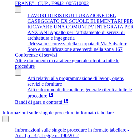
FRANE" . CUP . E99J21005510002
LAVORI DI RISTRUTTURAZIONE DEL
CASEGGIATO EX SCUOLE ELEMENTARI PER
RICAVARE UNA COMUNITA’ INTEGRATA PER
ANZIANI Appalto per l’affidamento di servizi di
architettura e ingegneria
“Messa in sicurezza della scarpata di Via Salvatore
Soro e riqualificazione aree verdi nella zona 167
Conferenze di servizi
Atti e documenti di carattere generale riferiti a tutte le
procedure
Atti relativi alla programmazione di lavori, opere,
servizi e forniture
Atti e documenti di carattere generale riferiti a tutte le
procedure
Bandi di gara e contratti
Informazioni sulle singole procedure in formato tabellare
Informazioni sulle singole procedure in formato tabellare -
Art. 1, c. 32, Legge n. 190/2012