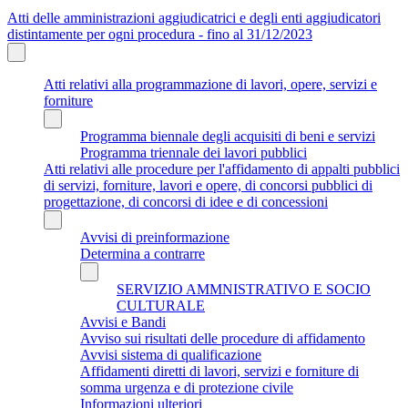
Atti delle amministrazioni aggiudicatrici e degli enti aggiudicatori
distintamente per ogni procedura - fino al 31/12/2023
Atti relativi alla programmazione di lavori, opere, servizi e
forniture
Programma biennale degli acquisiti di beni e servizi
Programma triennale dei lavori pubblici
Atti relativi alle procedure per l'affidamento di appalti pubblici
di servizi, forniture, lavori e opere, di concorsi pubblici di
progettazione, di concorsi di idee e di concessioni
Avvisi di preinformazione
Determina a contrarre
SERVIZIO AMMNISTRATIVO E SOCIO
CULTURALE
Avvisi e Bandi
Avviso sui risultati delle procedure di affidamento
Avvisi sistema di qualificazione
Affidamenti diretti di lavori, servizi e forniture di
somma urgenza e di protezione civile
Informazioni ulteriori