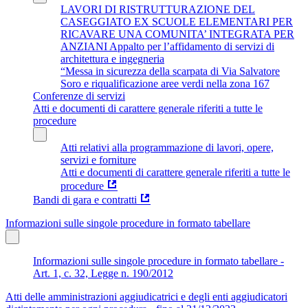
LAVORI DI RISTRUTTURAZIONE DEL
CASEGGIATO EX SCUOLE ELEMENTARI PER
RICAVARE UNA COMUNITA’ INTEGRATA PER
ANZIANI Appalto per l’affidamento di servizi di
architettura e ingegneria
“Messa in sicurezza della scarpata di Via Salvatore
Soro e riqualificazione aree verdi nella zona 167
Conferenze di servizi
Atti e documenti di carattere generale riferiti a tutte le
procedure
Atti relativi alla programmazione di lavori, opere,
servizi e forniture
Atti e documenti di carattere generale riferiti a tutte le
procedure
Bandi di gara e contratti
Informazioni sulle singole procedure in formato tabellare
Informazioni sulle singole procedure in formato tabellare -
Art. 1, c. 32, Legge n. 190/2012
Atti delle amministrazioni aggiudicatrici e degli enti aggiudicatori