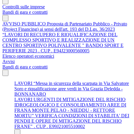
Controlli sulle imprese
Bandi di gara e contratti
AVVISO PUBBLICO Proposta di Partenariato Pubblico - Privato
(Project Financing) ai sensi dell'art. 193 del D.Lgs. 36/2023
“LAVORI DI RECUPERO E RIQUALIFICAZIONE DEL
COMPLESSO SPORTIVO E REALIZZAZIONE DI UN
CENTRO SPORTIVO POLIVALENTE " BANDO SPORT E
PERIFERIE 2023 . CUP . E94J23000560005
Elenco operatori economici
Avvisi
Bandi di gara e contratti
LAVORI “Messa in sicurezza della scarpata in Via Salvatore
Soro e riqualificazione aree verdi in Via Grazia Deledda -
BONNANARO
LAVORI URGENTI DI MITIGAZIONE DEL RISCHIO
IDROGEOLOGICO E CONSOLIDAMENTO AREE DI
FRANA MONTE PELAO - NIEDDU - RETTORE
MORTU” VERIFICA CONDIZIONI DI STABILITA' DEI
PENDII E OPERE DI MITIGAZIONE DEL RISCHIO
FRANE" . CUP . E99J21005510002