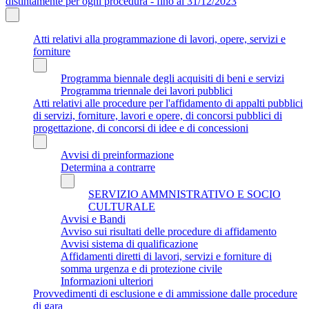
distintamente per ogni procedura - fino al 31/12/2023
Atti relativi alla programmazione di lavori, opere, servizi e
forniture
Programma biennale degli acquisiti di beni e servizi
Programma triennale dei lavori pubblici
Atti relativi alle procedure per l'affidamento di appalti pubblici
di servizi, forniture, lavori e opere, di concorsi pubblici di
progettazione, di concorsi di idee e di concessioni
Avvisi di preinformazione
Determina a contrarre
SERVIZIO AMMNISTRATIVO E SOCIO
CULTURALE
Avvisi e Bandi
Avviso sui risultati delle procedure di affidamento
Avvisi sistema di qualificazione
Affidamenti diretti di lavori, servizi e forniture di
somma urgenza e di protezione civile
Informazioni ulteriori
Provvedimenti di esclusione e di ammissione dalle procedure
di gara