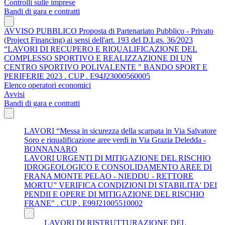
Controlli sulle imprese
Bandi di gara e contratti
AVVISO PUBBLICO Proposta di Partenariato Pubblico - Privato
(Project Financing) ai sensi dell'art. 193 del D.Lgs. 36/2023
“LAVORI DI RECUPERO E RIQUALIFICAZIONE DEL
COMPLESSO SPORTIVO E REALIZZAZIONE DI UN
CENTRO SPORTIVO POLIVALENTE " BANDO SPORT E
PERIFERIE 2023 . CUP . E94J23000560005
Elenco operatori economici
Avvisi
Bandi di gara e contratti
LAVORI “Messa in sicurezza della scarpata in Via Salvatore
Soro e riqualificazione aree verdi in Via Grazia Deledda -
BONNANARO
LAVORI URGENTI DI MITIGAZIONE DEL RISCHIO
IDROGEOLOGICO E CONSOLIDAMENTO AREE DI
FRANA MONTE PELAO - NIEDDU - RETTORE
MORTU” VERIFICA CONDIZIONI DI STABILITA' DEI
PENDII E OPERE DI MITIGAZIONE DEL RISCHIO
FRANE" . CUP . E99J21005510002
LAVORI DI RISTRUTTURAZIONE DEL