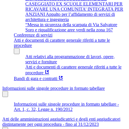
CASEGGIATO EX SCUOLE ELEMENTARI PER
RICAVARE UNA COMUNITA’ INTEGRATA PER
ANZIANI Appalto per l’affidamento di servizi di
architettura e ingegneria
“Messa in sicurezza della scarpata di Via Salvatore
Soro e riqualificazione aree verdi nella zona 167
Conferenze di servizi
Atti e documenti di carattere generale riferiti a tutte le
procedure
Atti relativi alla programmazione di lavori, opere,
servizi e forniture
Atti e documenti di carattere generale riferiti a tutte le
procedure
Bandi di gara e contratti
Informazioni sulle singole procedure in formato tabellare
Informazioni sulle singole procedure in formato tabellare -
Art. 1, c. 32, Legge n. 190/2012
Atti delle amministrazioni aggiudicatrici e degli enti aggiudicatori
distintamente per ogni procedura - fino al 31/12/2023