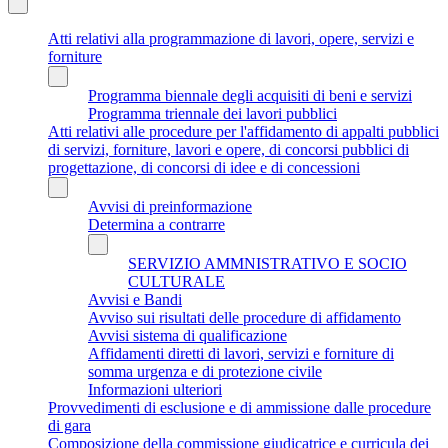
Atti relativi alla programmazione di lavori, opere, servizi e
forniture
Programma biennale degli acquisiti di beni e servizi
Programma triennale dei lavori pubblici
Atti relativi alle procedure per l'affidamento di appalti pubblici
di servizi, forniture, lavori e opere, di concorsi pubblici di
progettazione, di concorsi di idee e di concessioni
Avvisi di preinformazione
Determina a contrarre
SERVIZIO AMMNISTRATIVO E SOCIO
CULTURALE
Avvisi e Bandi
Avviso sui risultati delle procedure di affidamento
Avvisi sistema di qualificazione
Affidamenti diretti di lavori, servizi e forniture di
somma urgenza e di protezione civile
Informazioni ulteriori
Provvedimenti di esclusione e di ammissione dalle procedure
di gara
Composizione della commissione giudicatrice e curricula dei