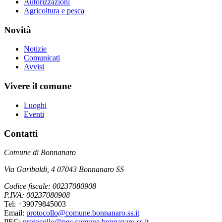
Autorizzazioni
Agricoltura e pesca
Novità
Notizie
Comunicati
Avvisi
Vivere il comune
Luoghi
Eventi
Contatti
Comune di Bonnanaro
Via Garibaldi, 4 07043 Bonnanaro SS
Codice fiscale: 00237080908
P.IVA: 00237080908
Tel: +39079845003
Email:
protocollo@comune.bonnanaro.ss.it
PEC:
protocollo@pec.comune.bonnanaro.ss.it