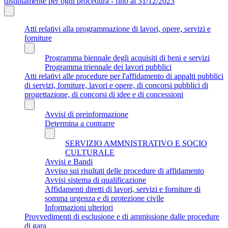
distintamente per ogni procedura - fino al 31/12/2023
Atti relativi alla programmazione di lavori, opere, servizi e
forniture
Programma biennale degli acquisiti di beni e servizi
Programma triennale dei lavori pubblici
Atti relativi alle procedure per l'affidamento di appalti pubblici
di servizi, forniture, lavori e opere, di concorsi pubblici di
progettazione, di concorsi di idee e di concessioni
Avvisi di preinformazione
Determina a contrarre
SERVIZIO AMMNISTRATIVO E SOCIO
CULTURALE
Avvisi e Bandi
Avviso sui risultati delle procedure di affidamento
Avvisi sistema di qualificazione
Affidamenti diretti di lavori, servizi e forniture di
somma urgenza e di protezione civile
Informazioni ulteriori
Provvedimenti di esclusione e di ammissione dalle procedure
di gara