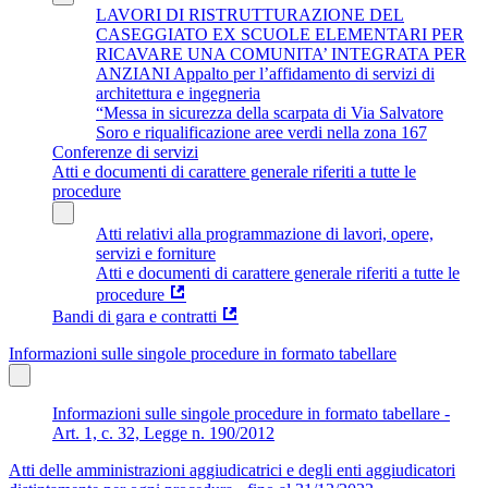
LAVORI DI RISTRUTTURAZIONE DEL
CASEGGIATO EX SCUOLE ELEMENTARI PER
RICAVARE UNA COMUNITA’ INTEGRATA PER
ANZIANI Appalto per l’affidamento di servizi di
architettura e ingegneria
“Messa in sicurezza della scarpata di Via Salvatore
Soro e riqualificazione aree verdi nella zona 167
Conferenze di servizi
Atti e documenti di carattere generale riferiti a tutte le
procedure
Atti relativi alla programmazione di lavori, opere,
servizi e forniture
Atti e documenti di carattere generale riferiti a tutte le
procedure
Bandi di gara e contratti
Informazioni sulle singole procedure in formato tabellare
Informazioni sulle singole procedure in formato tabellare -
Art. 1, c. 32, Legge n. 190/2012
Atti delle amministrazioni aggiudicatrici e degli enti aggiudicatori