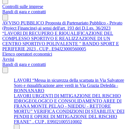
Controlli sulle imprese
Bandi di gara e contratti
AVVISO PUBBLICO Proposta di Partenariato Pubblico - Privato
(Project Financing) ai sensi dell'art. 193 del D.Lgs. 36/2023
“LAVORI DI RECUPERO E RIQUALIFICAZIONE DEL
COMPLESSO SPORTIVO E REALIZZAZIONE DI UN
CENTRO SPORTIVO POLIVALENTE " BANDO SPORT E
PERIFERIE 2023 . CUP . E94J23000560005
Elenco operatori economici
Avvisi
Bandi di gara e contratti
LAVORI “Messa in sicurezza della scarpata in Via Salvatore
Soro e riqualificazione aree verdi in Via Grazia Deledda -
BONNANARO
LAVORI URGENTI DI MITIGAZIONE DEL RISCHIO
IDROGEOLOGICO E CONSOLIDAMENTO AREE DI
FRANA MONTE PELAO - NIEDDU - RETTORE
MORTU” VERIFICA CONDIZIONI DI STABILITA' DEI
PENDII E OPERE DI MITIGAZIONE DEL RISCHIO
FRANE" . CUP . E99J21005510002