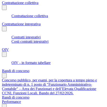
Contrattazione collettiva
Contrattazione collettiva
Contrattazione integrativa
Contratti integrativi
Costi contratti integrativi
OIV
OIV - in formato tabellare
Bandi di concorso
Concorso pubblico, per esami, per la copertura a tempo pieno e
indeterminato di n. 1 posto di "Funzionario Amministrativo-
Contabile" – Area dei Funzionari e dell’Elevata Qualificazione
CCNL Funzioni Locali. Bando del 27/02/2026.
Bandi di concorso
Performance