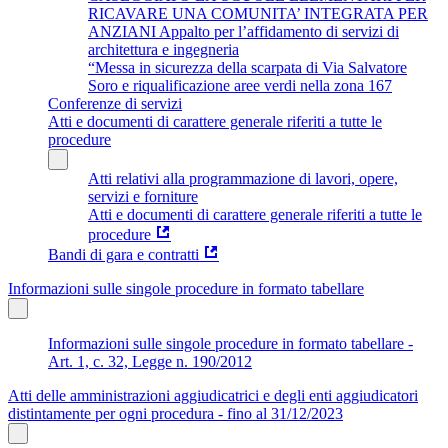
RICAVARE UNA COMUNITA’ INTEGRATA PER
ANZIANI Appalto per l’affidamento di servizi di
architettura e ingegneria
“Messa in sicurezza della scarpata di Via Salvatore
Soro e riqualificazione aree verdi nella zona 167
Conferenze di servizi
Atti e documenti di carattere generale riferiti a tutte le
procedure
Atti relativi alla programmazione di lavori, opere,
servizi e forniture
Atti e documenti di carattere generale riferiti a tutte le
procedure
Bandi di gara e contratti
Informazioni sulle singole procedure in formato tabellare
Informazioni sulle singole procedure in formato tabellare -
Art. 1, c. 32, Legge n. 190/2012
Atti delle amministrazioni aggiudicatrici e degli enti aggiudicatori
distintamente per ogni procedura - fino al 31/12/2023