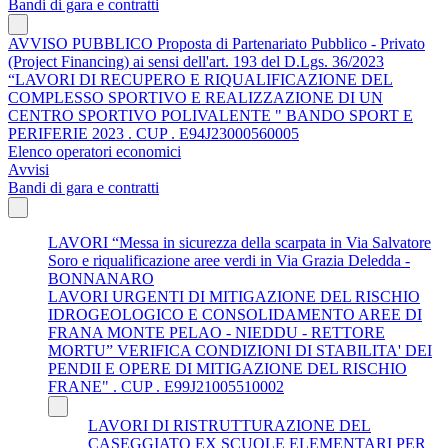
Bandi di gara e contratti
AVVISO PUBBLICO Proposta di Partenariato Pubblico - Privato
(Project Financing) ai sensi dell'art. 193 del D.Lgs. 36/2023
“LAVORI DI RECUPERO E RIQUALIFICAZIONE DEL
COMPLESSO SPORTIVO E REALIZZAZIONE DI UN
CENTRO SPORTIVO POLIVALENTE " BANDO SPORT E
PERIFERIE 2023 . CUP . E94J23000560005
Elenco operatori economici
Avvisi
Bandi di gara e contratti
LAVORI “Messa in sicurezza della scarpata in Via Salvatore
Soro e riqualificazione aree verdi in Via Grazia Deledda -
BONNANARO
LAVORI URGENTI DI MITIGAZIONE DEL RISCHIO
IDROGEOLOGICO E CONSOLIDAMENTO AREE DI
FRANA MONTE PELAO - NIEDDU - RETTORE
MORTU” VERIFICA CONDIZIONI DI STABILITA' DEI
PENDII E OPERE DI MITIGAZIONE DEL RISCHIO
FRANE" . CUP . E99J21005510002
LAVORI DI RISTRUTTURAZIONE DEL
CASEGGIATO EX SCUOLE ELEMENTARI PER