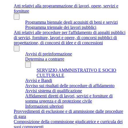
Atti relativi alla programmazione di lavori, opere, servizi e
forniture
Programma biennale degli acquisiti di beni e servizi
Programma triennale dei lavori pubblici
Atti relativi alle procedure per l'affidamento di appalti pubblici
di servizi, forniture, lavori e opere, di concorsi pubblici di
progettazione, di concorsi di idee e di concessioni
Avvisi di preinformazione
Determina a contrarre
SERVIZIO AMMNISTRATIVO E SOCIO
CULTURALE
Avvisi e Bandi
Avviso sui risultati delle procedure di affidamento
Avvisi sistema di qualificazione
Affidamenti diretti di lavori, servizi e forniture di
somma urgenza e di protezione civile
Informazioni ulteriori
Provvedimenti di esclusione e di ammissione dalle procedure
di gara
Composizione della commissione giudicatrice e curricula dei
suoi componenti