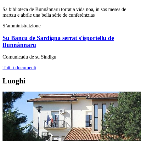
Sa biblioteca de Bunnànnaru torrat a vida noa, in sos meses de
martzu e abrile una bella sèrie de cunferèntzias
S’amministratzione
Su Bancu de Sardigna serrat s'isportellu de
Bunnànnaru
Comunicadu de su Sìndigu
Tutti i documenti
Luoghi