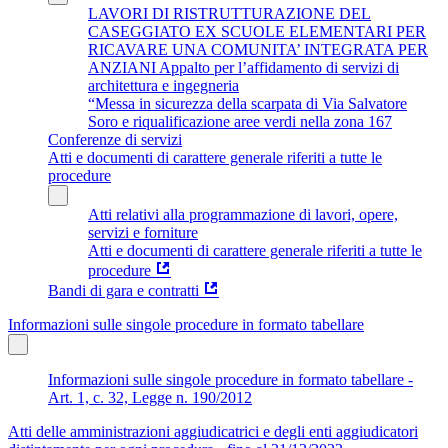
LAVORI DI RISTRUTTURAZIONE DEL
CASEGGIATO EX SCUOLE ELEMENTARI PER
RICAVARE UNA COMUNITA’ INTEGRATA PER
ANZIANI Appalto per l’affidamento di servizi di
architettura e ingegneria
“Messa in sicurezza della scarpata di Via Salvatore
Soro e riqualificazione aree verdi nella zona 167
Conferenze di servizi
Atti e documenti di carattere generale riferiti a tutte le
procedure
Atti relativi alla programmazione di lavori, opere,
servizi e forniture
Atti e documenti di carattere generale riferiti a tutte le
procedure
Bandi di gara e contratti
Informazioni sulle singole procedure in formato tabellare
Informazioni sulle singole procedure in formato tabellare -
Art. 1, c. 32, Legge n. 190/2012
Atti delle amministrazioni aggiudicatrici e degli enti aggiudicatori