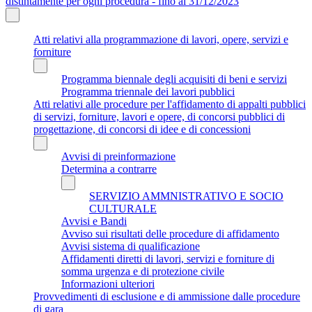
distintamente per ogni procedura - fino al 31/12/2023
Atti relativi alla programmazione di lavori, opere, servizi e
forniture
Programma biennale degli acquisiti di beni e servizi
Programma triennale dei lavori pubblici
Atti relativi alle procedure per l'affidamento di appalti pubblici
di servizi, forniture, lavori e opere, di concorsi pubblici di
progettazione, di concorsi di idee e di concessioni
Avvisi di preinformazione
Determina a contrarre
SERVIZIO AMMNISTRATIVO E SOCIO
CULTURALE
Avvisi e Bandi
Avviso sui risultati delle procedure di affidamento
Avvisi sistema di qualificazione
Affidamenti diretti di lavori, servizi e forniture di
somma urgenza e di protezione civile
Informazioni ulteriori
Provvedimenti di esclusione e di ammissione dalle procedure
di gara