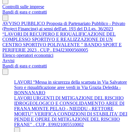
Controlli sulle imprese
Bandi di gara e contratti
AVVISO PUBBLICO Proposta di Partenariato Pubblico - Privato
(Project Financing) ai sensi dell'art. 193 del D.Lgs. 36/2023
“LAVORI DI RECUPERO E RIQUALIFICAZIONE DEL
COMPLESSO SPORTIVO E REALIZZAZIONE DI UN
CENTRO SPORTIVO POLIVALENTE " BANDO SPORT E
PERIFERIE 2023 . CUP . E94J23000560005
Elenco operatori economici
Avvisi
Bandi di gara e contratti
LAVORI “Messa in sicurezza della scarpata in Via Salvatore
Soro e riqualificazione aree verdi in Via Grazia Deledda -
BONNANARO
LAVORI URGENTI DI MITIGAZIONE DEL RISCHIO
IDROGEOLOGICO E CONSOLIDAMENTO AREE DI
FRANA MONTE PELAO - NIEDDU - RETTORE
MORTU” VERIFICA CONDIZIONI DI STABILITA' DEI
PENDII E OPERE DI MITIGAZIONE DEL RISCHIO
FRANE" . CUP . E99J21005510002