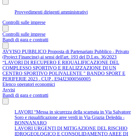
Provvedimenti dirigenti amministrativi
Controlli sulle imprese
Controlli sulle imprese
Bandi di gara e contratti
AVVISO PUBBLICO Proposta di Partenariato Pubblico - Privato
(Project Financing) ai sensi dell'art. 193 del D.Lgs. 36/2023
“LAVORI DI RECUPERO E RIQUALIFICAZIONE DEL
COMPLESSO SPORTIVO E REALIZZAZIONE DI UN
CENTRO SPORTIVO POLIVALENTE " BANDO SPORT E
PERIFERIE 2023 . CUP . E94J23000560005
Elenco operatori economici
Avvisi
Bandi di gara e contratti
LAVORI “Messa in sicurezza della scarpata in Via Salvatore
Soro e riqualificazione aree verdi in Via Grazia Deledda -
BONNANARO
LAVORI URGENTI DI MITIGAZIONE DEL RISCHIO
IDROGEOLOGICO E CONSOLIDAMENTO AREE DI