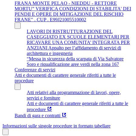
FRANA MONTE PELAO - NIEDDU - RETTORE
MORTU” VERIFICA CONDIZIONI DI STABILITA' DEI
PENDII E OPERE DI MITIGAZIONE DEL RISCHIO
FRANE" . CUP . E99J21005510002
LAVORI DI RISTRUTTURAZIONE DEL
CASEGGIATO EX SCUOLE ELEMENTARI PER
RICAVARE UNA COMUNITA’ INTEGRATA PER
ANZIANI Appalto per l’affidamento di servizi di
architettura e ingegneria
“Messa in sicurezza della scarpata di Via Salvatore
Soro e riqualificazione aree verdi nella zona 167
Conferenze di servizi
Atti e documenti di carattere generale riferiti a tutte le
procedure
Atti relativi alla programmazione di lavori, opere,
servizi e forniture
Atti e documenti di carattere generale riferiti a tutte le
procedure
Bandi di gara e contratti
Informazioni sulle singole procedure in formato tabellare