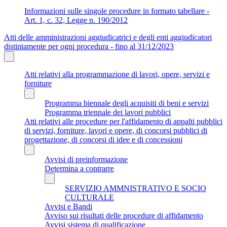
Informazioni sulle singole procedure in formato tabellare -
Art. 1, c. 32, Legge n. 190/2012
Atti delle amministrazioni aggiudicatrici e degli enti aggiudicatori
distintamente per ogni procedura - fino al 31/12/2023
Atti relativi alla programmazione di lavori, opere, servizi e
forniture
Programma biennale degli acquisiti di beni e servizi
Programma triennale dei lavori pubblici
Atti relativi alle procedure per l'affidamento di appalti pubblici
di servizi, forniture, lavori e opere, di concorsi pubblici di
progettazione, di concorsi di idee e di concessioni
Avvisi di preinformazione
Determina a contrarre
SERVIZIO AMMNISTRATIVO E SOCIO
CULTURALE
Avvisi e Bandi
Avviso sui risultati delle procedure di affidamento
Avvisi sistema di qualificazione