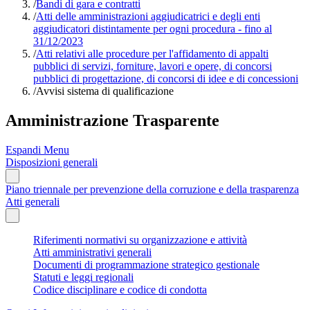
/
Bandi di gara e contratti
/
Atti delle amministrazioni aggiudicatrici e degli enti
aggiudicatori distintamente per ogni procedura - fino al
31/12/2023
/
Atti relativi alle procedure per l'affidamento di appalti
pubblici di servizi, forniture, lavori e opere, di concorsi
pubblici di progettazione, di concorsi di idee e di concessioni
/
Avvisi sistema di qualificazione
Amministrazione Trasparente
Espandi Menu
Disposizioni generali
Piano triennale per prevenzione della corruzione e della trasparenza
Atti generali
Riferimenti normativi su organizzazione e attività
Atti amministrativi generali
Documenti di programmazione strategico gestionale
Statuti e leggi regionali
Codice disciplinare e codice di condotta