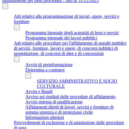
distintamente per ogni procedura - fino al 31/12/2023
Atti relativi alla programmazione di lavori, opere, servizi e
forniture
Programma biennale degli acquisiti di beni e servizi
Programma triennale dei lavori pubblici
Atti relativi alle procedure per l'affidamento di appalti pubblici
di servizi, forniture, lavori e opere, di concorsi pubblici di
progettazione, di concorsi di idee e di concessioni
Avvisi di preinformazione
Determina a contrarre
SERVIZIO AMMNISTRATIVO E SOCIO
CULTURALE
Avvisi e Bandi
Avviso sui risultati delle procedure di affidamento
Avvisi sistema di qualificazione
Affidamenti diretti di lavori, servizi e forniture di
somma urgenza e di protezione civile
Informazioni ulteriori
Provvedimenti di esclusione e di ammissione dalle procedure
di gara