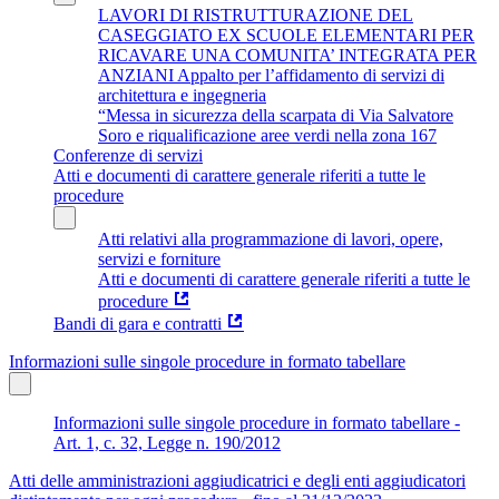
LAVORI DI RISTRUTTURAZIONE DEL
CASEGGIATO EX SCUOLE ELEMENTARI PER
RICAVARE UNA COMUNITA’ INTEGRATA PER
ANZIANI Appalto per l’affidamento di servizi di
architettura e ingegneria
“Messa in sicurezza della scarpata di Via Salvatore
Soro e riqualificazione aree verdi nella zona 167
Conferenze di servizi
Atti e documenti di carattere generale riferiti a tutte le
procedure
Atti relativi alla programmazione di lavori, opere,
servizi e forniture
Atti e documenti di carattere generale riferiti a tutte le
procedure
Bandi di gara e contratti
Informazioni sulle singole procedure in formato tabellare
Informazioni sulle singole procedure in formato tabellare -
Art. 1, c. 32, Legge n. 190/2012
Atti delle amministrazioni aggiudicatrici e degli enti aggiudicatori