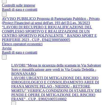
Controlli sulle imprese
Bandi di gara e contratti
AVVISO PUBBLICO Proposta di Partenariato Pubblico - Privato
(Project Financing) ai sensi dell'art. 193 del D.Lgs. 36/2023
“LAVORI DI RECUPERO E RIQUALIFICAZIONE DEL
COMPLESSO SPORTIVO E REALIZZAZIONE DI UN
CENTRO SPORTIVO POLIVALENTE " BANDO SPORT E
PERIFERIE 2023 . CUP . E94J23000560005
Elenco operatori economici
Avvisi
Bandi di gara e contratti
LAVORI “Messa in sicurezza della scarpata in Via Salvatore
Soro e riqualificazione aree verdi in Via Grazia Deledda -
BONNANARO
LAVORI URGENTI DI MITIGAZIONE DEL RISCHIO
IDROGEOLOGICO E CONSOLIDAMENTO AREE DI
FRANA MONTE PELAO - NIEDDU - RETTORE
MORTU” VERIFICA CONDIZIONI DI STABILITA' DEI
PENDII E OPERE DI MITIGAZIONE DEL RISCHIO
FRANE" . CUP . E99J21005510002