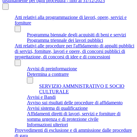
distintamente per ogni procedura - fino al 31/12/2023
Atti relativi alla programmazione di lavori, opere, servizi e
forniture
Programma biennale degli acquisiti di beni e servizi
Programma triennale dei lavori pubblici
Atti relativi alle procedure per l'affidamento di appalti pubblici
di servizi, forniture, lavori e opere, di concorsi pubblici di
progettazione, di concorsi di idee e di concessioni
Avvisi di preinformazione
Determina a contrarre
SERVIZIO AMMNISTRATIVO E SOCIO
CULTURALE
Avvisi e Bandi
Avviso sui risultati delle procedure di affidamento
Avvisi sistema di qualificazione
Affidamenti diretti di lavori, servizi e forniture di
somma urgenza e di protezione civile
Informazioni ulteriori
Provvedimenti di esclusione e di ammissione dalle procedure
di gara