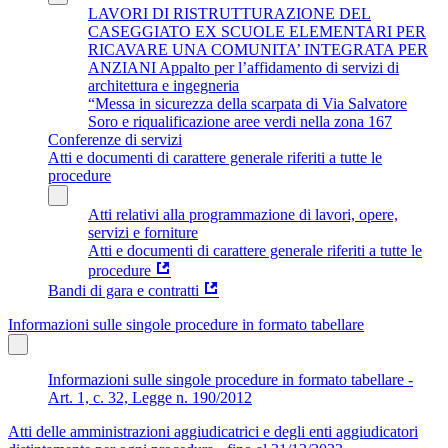
LAVORI DI RISTRUTTURAZIONE DEL
CASEGGIATO EX SCUOLE ELEMENTARI PER
RICAVARE UNA COMUNITA’ INTEGRATA PER
ANZIANI Appalto per l’affidamento di servizi di
architettura e ingegneria
“Messa in sicurezza della scarpata di Via Salvatore
Soro e riqualificazione aree verdi nella zona 167
Conferenze di servizi
Atti e documenti di carattere generale riferiti a tutte le
procedure
Atti relativi alla programmazione di lavori, opere,
servizi e forniture
Atti e documenti di carattere generale riferiti a tutte le
procedure
Bandi di gara e contratti
Informazioni sulle singole procedure in formato tabellare
Informazioni sulle singole procedure in formato tabellare -
Art. 1, c. 32, Legge n. 190/2012
Atti delle amministrazioni aggiudicatrici e degli enti aggiudicatori