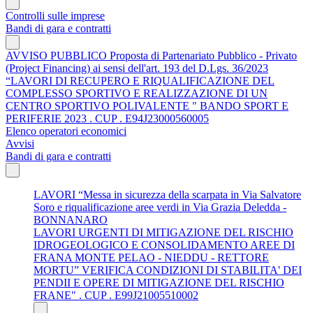
Controlli sulle imprese
Bandi di gara e contratti
AVVISO PUBBLICO Proposta di Partenariato Pubblico - Privato
(Project Financing) ai sensi dell'art. 193 del D.Lgs. 36/2023
“LAVORI DI RECUPERO E RIQUALIFICAZIONE DEL
COMPLESSO SPORTIVO E REALIZZAZIONE DI UN
CENTRO SPORTIVO POLIVALENTE " BANDO SPORT E
PERIFERIE 2023 . CUP . E94J23000560005
Elenco operatori economici
Avvisi
Bandi di gara e contratti
LAVORI “Messa in sicurezza della scarpata in Via Salvatore
Soro e riqualificazione aree verdi in Via Grazia Deledda -
BONNANARO
LAVORI URGENTI DI MITIGAZIONE DEL RISCHIO
IDROGEOLOGICO E CONSOLIDAMENTO AREE DI
FRANA MONTE PELAO - NIEDDU - RETTORE
MORTU” VERIFICA CONDIZIONI DI STABILITA' DEI
PENDII E OPERE DI MITIGAZIONE DEL RISCHIO
FRANE" . CUP . E99J21005510002