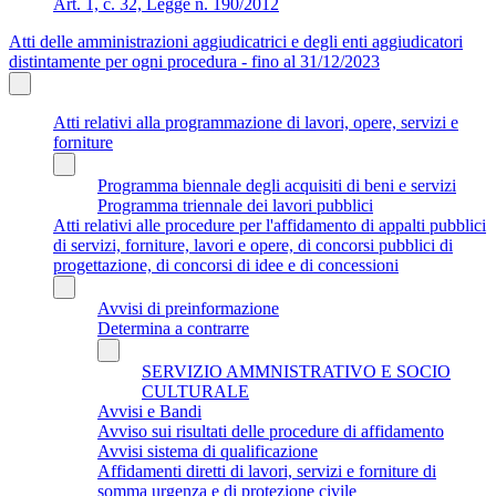
Art. 1, c. 32, Legge n. 190/2012
Atti delle amministrazioni aggiudicatrici e degli enti aggiudicatori
distintamente per ogni procedura - fino al 31/12/2023
Atti relativi alla programmazione di lavori, opere, servizi e
forniture
Programma biennale degli acquisiti di beni e servizi
Programma triennale dei lavori pubblici
Atti relativi alle procedure per l'affidamento di appalti pubblici
di servizi, forniture, lavori e opere, di concorsi pubblici di
progettazione, di concorsi di idee e di concessioni
Avvisi di preinformazione
Determina a contrarre
SERVIZIO AMMNISTRATIVO E SOCIO
CULTURALE
Avvisi e Bandi
Avviso sui risultati delle procedure di affidamento
Avvisi sistema di qualificazione
Affidamenti diretti di lavori, servizi e forniture di
somma urgenza e di protezione civile