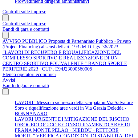
Provvedimenti dirigenti amministrativi
Controlli sulle imprese
Controlli sulle imprese
Bandi di gara e contratti
AVVISO PUBBLICO Proposta di Partenariato Pubblico - Privato
(Project Financing) ai sensi dell'art. 193 del D.Lgs. 36/2023
“LAVORI DI RECUPERO E RIQUALIFICAZIONE DEL
COMPLESSO SPORTIVO E REALIZZAZIONE DI UN
CENTRO SPORTIVO POLIVALENTE " BANDO SPORT E
PERIFERIE 2023 . CUP . E94J23000560005
Elenco operatori economici
Avvisi
Bandi di gara e contratti
LAVORI “Messa in sicurezza della scarpata in Via Salvatore
Soro e riqualificazione aree verdi in Via Grazia Deledda -
BONNANARO
LAVORI URGENTI DI MITIGAZIONE DEL RISCHIO
IDROGEOLOGICO E CONSOLIDAMENTO AREE DI
FRANA MONTE PELAO - NIEDDU - RETTORE
MORTU” VERIFICA CONDIZIONI DI STABILITA' DEI