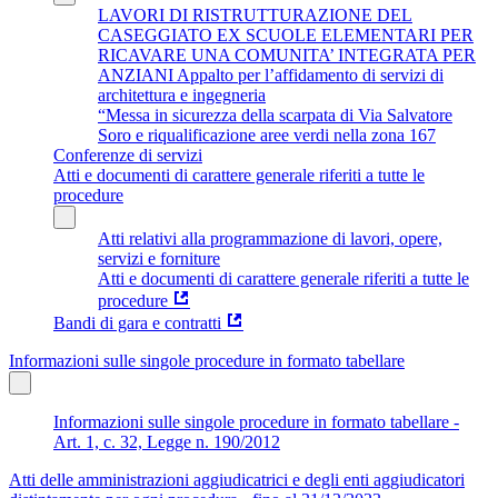
LAVORI DI RISTRUTTURAZIONE DEL
CASEGGIATO EX SCUOLE ELEMENTARI PER
RICAVARE UNA COMUNITA’ INTEGRATA PER
ANZIANI Appalto per l’affidamento di servizi di
architettura e ingegneria
“Messa in sicurezza della scarpata di Via Salvatore
Soro e riqualificazione aree verdi nella zona 167
Conferenze di servizi
Atti e documenti di carattere generale riferiti a tutte le
procedure
Atti relativi alla programmazione di lavori, opere,
servizi e forniture
Atti e documenti di carattere generale riferiti a tutte le
procedure
Bandi di gara e contratti
Informazioni sulle singole procedure in formato tabellare
Informazioni sulle singole procedure in formato tabellare -
Art. 1, c. 32, Legge n. 190/2012
Atti delle amministrazioni aggiudicatrici e degli enti aggiudicatori