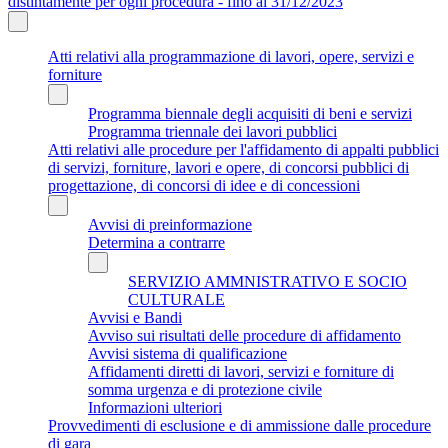
distintamente per ogni procedura - fino al 31/12/2023
Atti relativi alla programmazione di lavori, opere, servizi e
forniture
Programma biennale degli acquisiti di beni e servizi
Programma triennale dei lavori pubblici
Atti relativi alle procedure per l'affidamento di appalti pubblici
di servizi, forniture, lavori e opere, di concorsi pubblici di
progettazione, di concorsi di idee e di concessioni
Avvisi di preinformazione
Determina a contrarre
SERVIZIO AMMNISTRATIVO E SOCIO
CULTURALE
Avvisi e Bandi
Avviso sui risultati delle procedure di affidamento
Avvisi sistema di qualificazione
Affidamenti diretti di lavori, servizi e forniture di
somma urgenza e di protezione civile
Informazioni ulteriori
Provvedimenti di esclusione e di ammissione dalle procedure
di gara