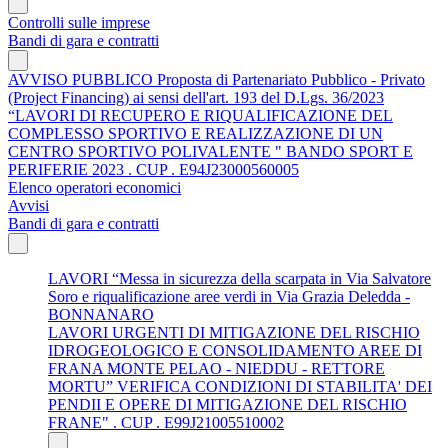
Controlli sulle imprese
Bandi di gara e contratti
AVVISO PUBBLICO Proposta di Partenariato Pubblico - Privato
(Project Financing) ai sensi dell'art. 193 del D.Lgs. 36/2023
“LAVORI DI RECUPERO E RIQUALIFICAZIONE DEL
COMPLESSO SPORTIVO E REALIZZAZIONE DI UN
CENTRO SPORTIVO POLIVALENTE " BANDO SPORT E
PERIFERIE 2023 . CUP . E94J23000560005
Elenco operatori economici
Avvisi
Bandi di gara e contratti
LAVORI “Messa in sicurezza della scarpata in Via Salvatore
Soro e riqualificazione aree verdi in Via Grazia Deledda -
BONNANARO
LAVORI URGENTI DI MITIGAZIONE DEL RISCHIO
IDROGEOLOGICO E CONSOLIDAMENTO AREE DI
FRANA MONTE PELAO - NIEDDU - RETTORE
MORTU” VERIFICA CONDIZIONI DI STABILITA' DEI
PENDII E OPERE DI MITIGAZIONE DEL RISCHIO
FRANE" . CUP . E99J21005510002