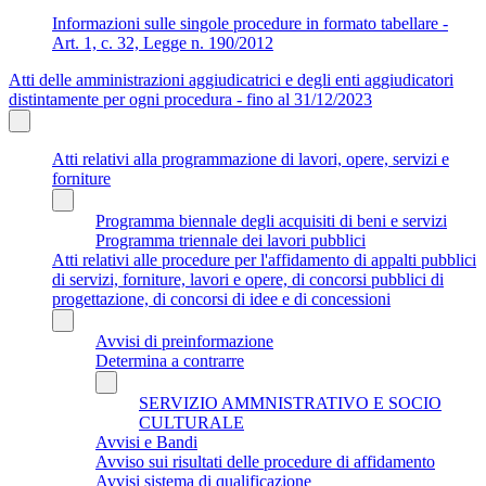
Informazioni sulle singole procedure in formato tabellare -
Art. 1, c. 32, Legge n. 190/2012
Atti delle amministrazioni aggiudicatrici e degli enti aggiudicatori
distintamente per ogni procedura - fino al 31/12/2023
Atti relativi alla programmazione di lavori, opere, servizi e
forniture
Programma biennale degli acquisiti di beni e servizi
Programma triennale dei lavori pubblici
Atti relativi alle procedure per l'affidamento di appalti pubblici
di servizi, forniture, lavori e opere, di concorsi pubblici di
progettazione, di concorsi di idee e di concessioni
Avvisi di preinformazione
Determina a contrarre
SERVIZIO AMMNISTRATIVO E SOCIO
CULTURALE
Avvisi e Bandi
Avviso sui risultati delle procedure di affidamento
Avvisi sistema di qualificazione