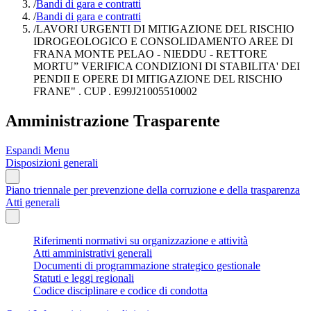
/
Bandi di gara e contratti
/
Bandi di gara e contratti
/
LAVORI URGENTI DI MITIGAZIONE DEL RISCHIO
IDROGEOLOGICO E CONSOLIDAMENTO AREE DI
FRANA MONTE PELAO - NIEDDU - RETTORE
MORTU” VERIFICA CONDIZIONI DI STABILITA' DEI
PENDII E OPERE DI MITIGAZIONE DEL RISCHIO
FRANE" . CUP . E99J21005510002
Amministrazione Trasparente
Espandi Menu
Disposizioni generali
Piano triennale per prevenzione della corruzione e della trasparenza
Atti generali
Riferimenti normativi su organizzazione e attività
Atti amministrativi generali
Documenti di programmazione strategico gestionale
Statuti e leggi regionali
Codice disciplinare e codice di condotta