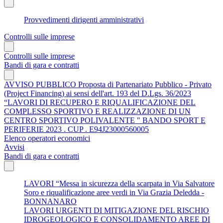
Provvedimenti dirigenti amministrativi
Controlli sulle imprese
Controlli sulle imprese
Bandi di gara e contratti
AVVISO PUBBLICO Proposta di Partenariato Pubblico - Privato
(Project Financing) ai sensi dell'art. 193 del D.Lgs. 36/2023
“LAVORI DI RECUPERO E RIQUALIFICAZIONE DEL
COMPLESSO SPORTIVO E REALIZZAZIONE DI UN
CENTRO SPORTIVO POLIVALENTE " BANDO SPORT E
PERIFERIE 2023 . CUP . E94J23000560005
Elenco operatori economici
Avvisi
Bandi di gara e contratti
LAVORI “Messa in sicurezza della scarpata in Via Salvatore
Soro e riqualificazione aree verdi in Via Grazia Deledda -
BONNANARO
LAVORI URGENTI DI MITIGAZIONE DEL RISCHIO
IDROGEOLOGICO E CONSOLIDAMENTO AREE DI