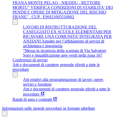
FRANA MONTE PELAO - NIEDDU - RETTORE
MORTU” VERIFICA CONDIZIONI DI STABILITA' DEI
PENDII E OPERE DI MITIGAZIONE DEL RISCHIO
FRANE" . CUP . E99J21005510002
LAVORI DI RISTRUTTURAZIONE DEL
CASEGGIATO EX SCUOLE ELEMENTARI PER
RICAVARE UNA COMUNITA’ INTEGRATA PER
ANZIANI Appalto per l’affidamento di servizi di
architettura e ingegneria
“Messa in sicurezza della scarpata di Via Salvatore
Soro e riqualificazione aree verdi nella zona 167
Conferenze di servizi
Atti e documenti di carattere generale riferiti a tutte le
procedure
Atti relativi alla programmazione di lavori, opere,
servizi e forniture
Atti e documenti di carattere generale riferiti a tutte le
procedure
Bandi di gara e contratti
Informazioni sulle singole procedure in formato tabellare