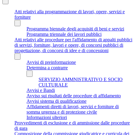
Atti relativi alla programmazione di lavori, opere, servizi e
forniture
Programma biennale degli acquisiti di beni e servizi
Programma triennale dei lavori pubblici
Atti relativi alle procedure per l'affidamento di appalti pubblici
di servizi, forniture, lavori e opere, di concorsi pubblici di
progettazione, di concorsi di idee e di concessioni
Avvisi di preinformazione
Determina a contrarre
SERVIZIO AMMNISTRATIVO E SOCIO
CULTURALE
Avvisi e Bandi
Avviso sui risultati delle procedure di affidamento
Avvisi sistema di qualificazione
Affidamenti diretti di lavori, servizi e forniture di
somma urgenza e di protezione civile
Informazioni ulteriori
Provvedimenti di esclusione e di ammissione dalle procedure
di gara
Composizione della commissione giudicatrice e curricula dei