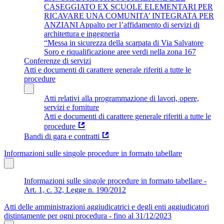
CASEGGIATO EX SCUOLE ELEMENTARI PER
RICAVARE UNA COMUNITA’ INTEGRATA PER
ANZIANI Appalto per l’affidamento di servizi di
architettura e ingegneria
“Messa in sicurezza della scarpata di Via Salvatore
Soro e riqualificazione aree verdi nella zona 167
Conferenze di servizi
Atti e documenti di carattere generale riferiti a tutte le
procedure
Atti relativi alla programmazione di lavori, opere,
servizi e forniture
Atti e documenti di carattere generale riferiti a tutte le
procedure
Bandi di gara e contratti
Informazioni sulle singole procedure in formato tabellare
Informazioni sulle singole procedure in formato tabellare -
Art. 1, c. 32, Legge n. 190/2012
Atti delle amministrazioni aggiudicatrici e degli enti aggiudicatori
distintamente per ogni procedura - fino al 31/12/2023