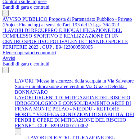
Controlli sulle imprese
Bandi di gara e contratti
AVVISO PUBBLICO Proposta di Partenariato Pubblico - Privato
(Project Financing) ai sensi dell'art. 193 del D.Lgs. 36/2023
“LAVORI DI RECUPERO E RIQUALIFICAZIONE DEL
COMPLESSO SPORTIVO E REALIZZAZIONE DI UN
CENTRO SPORTIVO POLIVALENTE " BANDO SPORT E
PERIFERIE 2023 . CUP . E94J23000560005
Elenco operatori economici
Avvisi
Bandi di gara e contratti
LAVORI “Messa in sicurezza della scarpata in Via Salvatore
Soro e riqualificazione aree verdi in Via Grazia Deledda -
BONNANARO
LAVORI URGENTI DI MITIGAZIONE DEL RISCHIO
IDROGEOLOGICO E CONSOLIDAMENTO AREE DI
FRANA MONTE PELAO - NIEDDU - RETTORE
MORTU” VERIFICA CONDIZIONI DI STABILITA' DEI
PENDII E OPERE DI MITIGAZIONE DEL RISCHIO
FRANE" . CUP . E99J21005510002
LAVORI DI RISTRUTTURAZIONE DEL