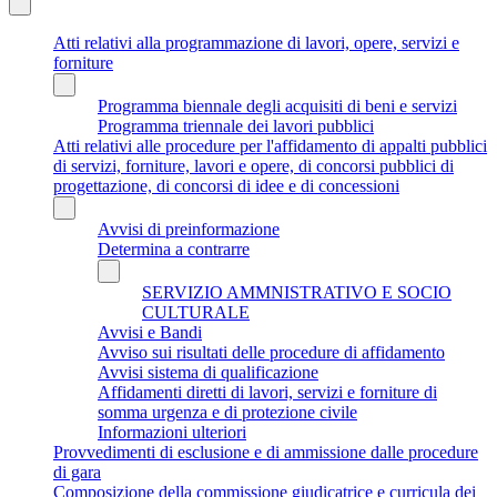
Atti relativi alla programmazione di lavori, opere, servizi e
forniture
Programma biennale degli acquisiti di beni e servizi
Programma triennale dei lavori pubblici
Atti relativi alle procedure per l'affidamento di appalti pubblici
di servizi, forniture, lavori e opere, di concorsi pubblici di
progettazione, di concorsi di idee e di concessioni
Avvisi di preinformazione
Determina a contrarre
SERVIZIO AMMNISTRATIVO E SOCIO
CULTURALE
Avvisi e Bandi
Avviso sui risultati delle procedure di affidamento
Avvisi sistema di qualificazione
Affidamenti diretti di lavori, servizi e forniture di
somma urgenza e di protezione civile
Informazioni ulteriori
Provvedimenti di esclusione e di ammissione dalle procedure
di gara
Composizione della commissione giudicatrice e curricula dei