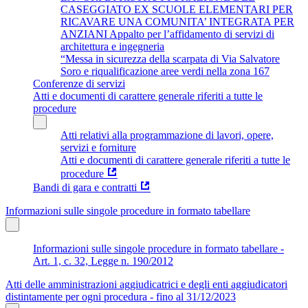
CASEGGIATO EX SCUOLE ELEMENTARI PER
RICAVARE UNA COMUNITA’ INTEGRATA PER
ANZIANI Appalto per l’affidamento di servizi di
architettura e ingegneria
“Messa in sicurezza della scarpata di Via Salvatore
Soro e riqualificazione aree verdi nella zona 167
Conferenze di servizi
Atti e documenti di carattere generale riferiti a tutte le
procedure
Atti relativi alla programmazione di lavori, opere,
servizi e forniture
Atti e documenti di carattere generale riferiti a tutte le
procedure
Bandi di gara e contratti
Informazioni sulle singole procedure in formato tabellare
Informazioni sulle singole procedure in formato tabellare -
Art. 1, c. 32, Legge n. 190/2012
Atti delle amministrazioni aggiudicatrici e degli enti aggiudicatori
distintamente per ogni procedura - fino al 31/12/2023