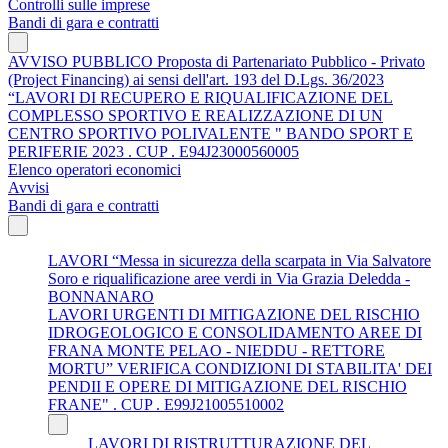
Controlli sulle imprese
Bandi di gara e contratti
AVVISO PUBBLICO Proposta di Partenariato Pubblico - Privato
(Project Financing) ai sensi dell'art. 193 del D.Lgs. 36/2023
“LAVORI DI RECUPERO E RIQUALIFICAZIONE DEL
COMPLESSO SPORTIVO E REALIZZAZIONE DI UN
CENTRO SPORTIVO POLIVALENTE " BANDO SPORT E
PERIFERIE 2023 . CUP . E94J23000560005
Elenco operatori economici
Avvisi
Bandi di gara e contratti
LAVORI “Messa in sicurezza della scarpata in Via Salvatore
Soro e riqualificazione aree verdi in Via Grazia Deledda -
BONNANARO
LAVORI URGENTI DI MITIGAZIONE DEL RISCHIO
IDROGEOLOGICO E CONSOLIDAMENTO AREE DI
FRANA MONTE PELAO - NIEDDU - RETTORE
MORTU” VERIFICA CONDIZIONI DI STABILITA' DEI
PENDII E OPERE DI MITIGAZIONE DEL RISCHIO
FRANE" . CUP . E99J21005510002
LAVORI DI RISTRUTTURAZIONE DEL