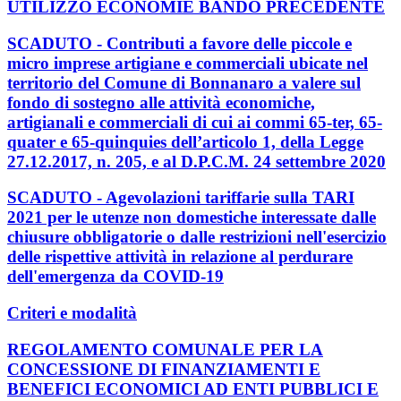
UTILIZZO ECONOMIE BANDO PRECEDENTE
SCADUTO - Contributi a favore delle piccole e
micro imprese artigiane e commerciali ubicate nel
territorio del Comune di Bonnanaro a valere sul
fondo di sostegno alle attività economiche,
artigianali e commerciali di cui ai commi 65-ter, 65-
quater e 65-quinquies dell’articolo 1, della Legge
27.12.2017, n. 205, e al D.P.C.M. 24 settembre 2020
SCADUTO - Agevolazioni tariffarie sulla TARI
2021 per le utenze non domestiche interessate dalle
chiusure obbligatorie o dalle restrizioni nell'esercizio
delle rispettive attività in relazione al perdurare
dell'emergenza da COVID-19
Criteri e modalità
REGOLAMENTO COMUNALE PER LA
CONCESSIONE DI FINANZIAMENTI E
BENEFICI ECONOMICI AD ENTI PUBBLICI E