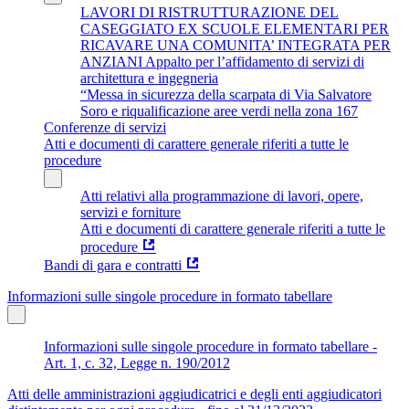
LAVORI DI RISTRUTTURAZIONE DEL
CASEGGIATO EX SCUOLE ELEMENTARI PER
RICAVARE UNA COMUNITA’ INTEGRATA PER
ANZIANI Appalto per l’affidamento di servizi di
architettura e ingegneria
“Messa in sicurezza della scarpata di Via Salvatore
Soro e riqualificazione aree verdi nella zona 167
Conferenze di servizi
Atti e documenti di carattere generale riferiti a tutte le
procedure
Atti relativi alla programmazione di lavori, opere,
servizi e forniture
Atti e documenti di carattere generale riferiti a tutte le
procedure
Bandi di gara e contratti
Informazioni sulle singole procedure in formato tabellare
Informazioni sulle singole procedure in formato tabellare -
Art. 1, c. 32, Legge n. 190/2012
Atti delle amministrazioni aggiudicatrici e degli enti aggiudicatori