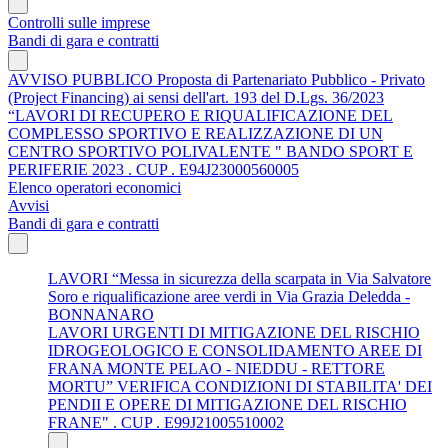
Controlli sulle imprese
Bandi di gara e contratti
AVVISO PUBBLICO Proposta di Partenariato Pubblico - Privato
(Project Financing) ai sensi dell'art. 193 del D.Lgs. 36/2023
“LAVORI DI RECUPERO E RIQUALIFICAZIONE DEL
COMPLESSO SPORTIVO E REALIZZAZIONE DI UN
CENTRO SPORTIVO POLIVALENTE " BANDO SPORT E
PERIFERIE 2023 . CUP . E94J23000560005
Elenco operatori economici
Avvisi
Bandi di gara e contratti
LAVORI “Messa in sicurezza della scarpata in Via Salvatore
Soro e riqualificazione aree verdi in Via Grazia Deledda -
BONNANARO
LAVORI URGENTI DI MITIGAZIONE DEL RISCHIO
IDROGEOLOGICO E CONSOLIDAMENTO AREE DI
FRANA MONTE PELAO - NIEDDU - RETTORE
MORTU” VERIFICA CONDIZIONI DI STABILITA' DEI
PENDII E OPERE DI MITIGAZIONE DEL RISCHIO
FRANE" . CUP . E99J21005510002