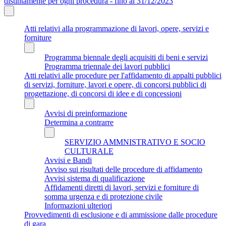
distintamente per ogni procedura - fino al 31/12/2023
Atti relativi alla programmazione di lavori, opere, servizi e
forniture
Programma biennale degli acquisiti di beni e servizi
Programma triennale dei lavori pubblici
Atti relativi alle procedure per l'affidamento di appalti pubblici
di servizi, forniture, lavori e opere, di concorsi pubblici di
progettazione, di concorsi di idee e di concessioni
Avvisi di preinformazione
Determina a contrarre
SERVIZIO AMMNISTRATIVO E SOCIO
CULTURALE
Avvisi e Bandi
Avviso sui risultati delle procedure di affidamento
Avvisi sistema di qualificazione
Affidamenti diretti di lavori, servizi e forniture di
somma urgenza e di protezione civile
Informazioni ulteriori
Provvedimenti di esclusione e di ammissione dalle procedure
di gara