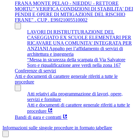
FRANA MONTE PELAO - NIEDDU - RETTORE
MORTU” VERIFICA CONDIZIONI DI STABILITA' DEI
PENDII E OPERE DI MITIGAZIONE DEL RISCHIO
FRANE" . CUP . E99J21005510002
LAVORI DI RISTRUTTURAZIONE DEL
CASEGGIATO EX SCUOLE ELEMENTARI PER
RICAVARE UNA COMUNITA’ INTEGRATA PER
ANZIANI Appalto per l’affidamento di servizi di
architettura e ingegneria
“Messa in sicurezza della scarpata di Via Salvatore
Soro e riqualificazione aree verdi nella zona 167
Conferenze di servizi
Atti e documenti di carattere generale riferiti a tutte le
procedure
Atti relativi alla programmazione di lavori, opere,
servizi e forniture
Atti e documenti di carattere generale riferiti a tutte le
procedure
Bandi di gara e contratti
Informazioni sulle singole procedure in formato tabellare