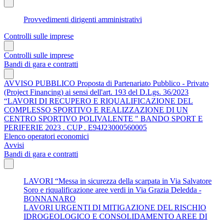
Provvedimenti dirigenti amministrativi
Controlli sulle imprese
Controlli sulle imprese
Bandi di gara e contratti
AVVISO PUBBLICO Proposta di Partenariato Pubblico - Privato
(Project Financing) ai sensi dell'art. 193 del D.Lgs. 36/2023
“LAVORI DI RECUPERO E RIQUALIFICAZIONE DEL
COMPLESSO SPORTIVO E REALIZZAZIONE DI UN
CENTRO SPORTIVO POLIVALENTE " BANDO SPORT E
PERIFERIE 2023 . CUP . E94J23000560005
Elenco operatori economici
Avvisi
Bandi di gara e contratti
LAVORI “Messa in sicurezza della scarpata in Via Salvatore
Soro e riqualificazione aree verdi in Via Grazia Deledda -
BONNANARO
LAVORI URGENTI DI MITIGAZIONE DEL RISCHIO
IDROGEOLOGICO E CONSOLIDAMENTO AREE DI