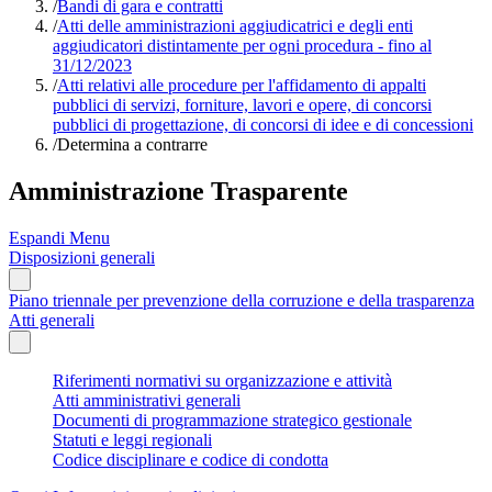
/
Bandi di gara e contratti
/
Atti delle amministrazioni aggiudicatrici e degli enti
aggiudicatori distintamente per ogni procedura - fino al
31/12/2023
/
Atti relativi alle procedure per l'affidamento di appalti
pubblici di servizi, forniture, lavori e opere, di concorsi
pubblici di progettazione, di concorsi di idee e di concessioni
/
Determina a contrarre
Amministrazione Trasparente
Espandi Menu
Disposizioni generali
Piano triennale per prevenzione della corruzione e della trasparenza
Atti generali
Riferimenti normativi su organizzazione e attività
Atti amministrativi generali
Documenti di programmazione strategico gestionale
Statuti e leggi regionali
Codice disciplinare e codice di condotta