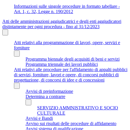
Informazioni sulle singole procedure in formato tabellare -
Art. 1, c. 32, Legge n. 190/2012
Atti delle amministrazioni aggiudicatrici e degli enti aggiudicatori
distintamente per ogni procedura - fino al 31/12/2023
Atti relativi alla programmazione di lavori, opere, servizi e
forniture
Programma biennale degli acquisiti di beni e servizi
Programma triennale dei lavori pubblici
Atti relativi alle procedure per l'affidamento di appalti pubblici
di servizi, forniture, lavori e opere, di concorsi pubblici di
progettazione, di concorsi di idee e di concessioni
Avvisi di preinformazione
Determina a contrarre
SERVIZIO AMMNISTRATIVO E SOCIO
CULTURALE
Avvisi e Bandi
Avviso sui risultati delle procedure di affidamento
Avvisi sistema di qualificazione