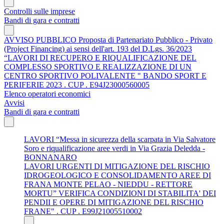
Controlli sulle imprese
Bandi di gara e contratti
AVVISO PUBBLICO Proposta di Partenariato Pubblico - Privato
(Project Financing) ai sensi dell'art. 193 del D.Lgs. 36/2023
“LAVORI DI RECUPERO E RIQUALIFICAZIONE DEL
COMPLESSO SPORTIVO E REALIZZAZIONE DI UN
CENTRO SPORTIVO POLIVALENTE " BANDO SPORT E
PERIFERIE 2023 . CUP . E94J23000560005
Elenco operatori economici
Avvisi
Bandi di gara e contratti
LAVORI “Messa in sicurezza della scarpata in Via Salvatore
Soro e riqualificazione aree verdi in Via Grazia Deledda -
BONNANARO
LAVORI URGENTI DI MITIGAZIONE DEL RISCHIO
IDROGEOLOGICO E CONSOLIDAMENTO AREE DI
FRANA MONTE PELAO - NIEDDU - RETTORE
MORTU” VERIFICA CONDIZIONI DI STABILITA' DEI
PENDII E OPERE DI MITIGAZIONE DEL RISCHIO
FRANE" . CUP . E99J21005510002