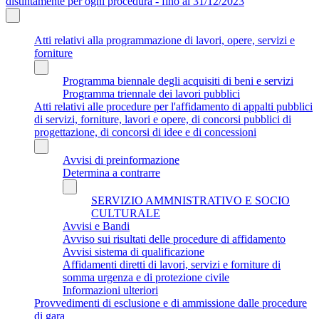
distintamente per ogni procedura - fino al 31/12/2023
Atti relativi alla programmazione di lavori, opere, servizi e
forniture
Programma biennale degli acquisiti di beni e servizi
Programma triennale dei lavori pubblici
Atti relativi alle procedure per l'affidamento di appalti pubblici
di servizi, forniture, lavori e opere, di concorsi pubblici di
progettazione, di concorsi di idee e di concessioni
Avvisi di preinformazione
Determina a contrarre
SERVIZIO AMMNISTRATIVO E SOCIO
CULTURALE
Avvisi e Bandi
Avviso sui risultati delle procedure di affidamento
Avvisi sistema di qualificazione
Affidamenti diretti di lavori, servizi e forniture di
somma urgenza e di protezione civile
Informazioni ulteriori
Provvedimenti di esclusione e di ammissione dalle procedure
di gara