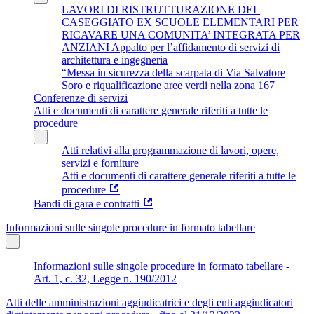
LAVORI DI RISTRUTTURAZIONE DEL
CASEGGIATO EX SCUOLE ELEMENTARI PER
RICAVARE UNA COMUNITA’ INTEGRATA PER
ANZIANI Appalto per l’affidamento di servizi di
architettura e ingegneria
“Messa in sicurezza della scarpata di Via Salvatore
Soro e riqualificazione aree verdi nella zona 167
Conferenze di servizi
Atti e documenti di carattere generale riferiti a tutte le
procedure
Atti relativi alla programmazione di lavori, opere,
servizi e forniture
Atti e documenti di carattere generale riferiti a tutte le
procedure
Bandi di gara e contratti
Informazioni sulle singole procedure in formato tabellare
Informazioni sulle singole procedure in formato tabellare -
Art. 1, c. 32, Legge n. 190/2012
Atti delle amministrazioni aggiudicatrici e degli enti aggiudicatori