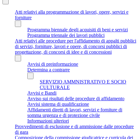
Atti relativi alla programmazione di lavori, opere, servizi e
forniture
Programma biennale degli acquisiti di beni e servizi
Programma triennale dei lavori pubblici
Atti relativi alle procedure per l'affidamento di appalti pubblici
di servizi, forniture, lavori e opere, di concorsi pubblici di
progettazione, di concorsi di idee e di concessioni
Avvisi di preinformazione
Determina a contrarre
SERVIZIO AMMNISTRATIVO E SOCIO
CULTURALE
Avvisi e Bandi
Avviso sui risultati delle procedure di affidamento
Avvisi sistema di qualificazione
Affidamenti diretti di lavori, servizi e forniture di
somma urgenza e di protezione civile
Informazioni ulteriori
Provvedimenti di esclusione e di ammissione dalle procedure
di gara
Composizione della commissione giudicatrice e curricula dei