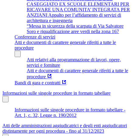
CASEGGIATO EX SCUOLE ELEMENTARI PER
RICAVARE UNA COMUNITA’ INTEGRATA PER
ANZIANI Appalto per l’affidamento di servizi di
architettura e ingegneria
“Messa in sicurezza della scarpata di Via Salvatore
Soro e riqualificazione aree verdi nella zona 167
Conferenze di servizi
Atti e documenti di carattere generale riferiti a tutte le
procedure
Atti relativi alla programmazione di lavori, opere,
servizi e forniture
Atti e documenti di carattere generale riferiti a tutte le
procedure
Bandi di gara e contratti
Informazioni sulle singole procedure in formato tabellare
Informazioni sulle singole procedure in formato tabellare -
Art. 1, c. 32, Legge n. 190/2012
Atti delle amministrazioni aggiudicatrici e degli enti aggiudicatori
distintamente per ogni procedura - fino al 31/12/2023