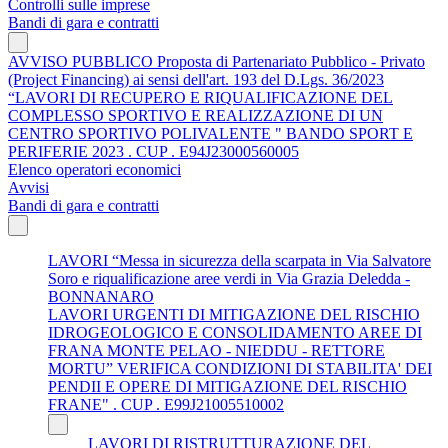
Controlli sulle imprese
Bandi di gara e contratti
AVVISO PUBBLICO Proposta di Partenariato Pubblico - Privato
(Project Financing) ai sensi dell'art. 193 del D.Lgs. 36/2023
“LAVORI DI RECUPERO E RIQUALIFICAZIONE DEL
COMPLESSO SPORTIVO E REALIZZAZIONE DI UN
CENTRO SPORTIVO POLIVALENTE " BANDO SPORT E
PERIFERIE 2023 . CUP . E94J23000560005
Elenco operatori economici
Avvisi
Bandi di gara e contratti
LAVORI “Messa in sicurezza della scarpata in Via Salvatore
Soro e riqualificazione aree verdi in Via Grazia Deledda -
BONNANARO
LAVORI URGENTI DI MITIGAZIONE DEL RISCHIO
IDROGEOLOGICO E CONSOLIDAMENTO AREE DI
FRANA MONTE PELAO - NIEDDU - RETTORE
MORTU” VERIFICA CONDIZIONI DI STABILITA' DEI
PENDII E OPERE DI MITIGAZIONE DEL RISCHIO
FRANE" . CUP . E99J21005510002
LAVORI DI RISTRUTTURAZIONE DEL