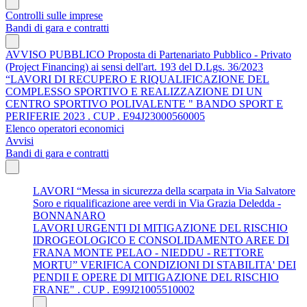
Controlli sulle imprese
Bandi di gara e contratti
AVVISO PUBBLICO Proposta di Partenariato Pubblico - Privato
(Project Financing) ai sensi dell'art. 193 del D.Lgs. 36/2023
“LAVORI DI RECUPERO E RIQUALIFICAZIONE DEL
COMPLESSO SPORTIVO E REALIZZAZIONE DI UN
CENTRO SPORTIVO POLIVALENTE " BANDO SPORT E
PERIFERIE 2023 . CUP . E94J23000560005
Elenco operatori economici
Avvisi
Bandi di gara e contratti
LAVORI “Messa in sicurezza della scarpata in Via Salvatore
Soro e riqualificazione aree verdi in Via Grazia Deledda -
BONNANARO
LAVORI URGENTI DI MITIGAZIONE DEL RISCHIO
IDROGEOLOGICO E CONSOLIDAMENTO AREE DI
FRANA MONTE PELAO - NIEDDU - RETTORE
MORTU” VERIFICA CONDIZIONI DI STABILITA' DEI
PENDII E OPERE DI MITIGAZIONE DEL RISCHIO
FRANE" . CUP . E99J21005510002