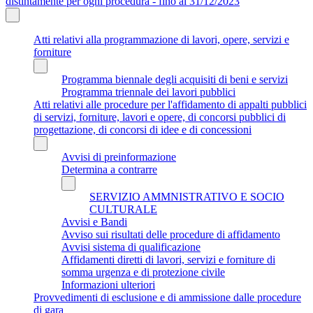
distintamente per ogni procedura - fino al 31/12/2023
Atti relativi alla programmazione di lavori, opere, servizi e
forniture
Programma biennale degli acquisiti di beni e servizi
Programma triennale dei lavori pubblici
Atti relativi alle procedure per l'affidamento di appalti pubblici
di servizi, forniture, lavori e opere, di concorsi pubblici di
progettazione, di concorsi di idee e di concessioni
Avvisi di preinformazione
Determina a contrarre
SERVIZIO AMMNISTRATIVO E SOCIO
CULTURALE
Avvisi e Bandi
Avviso sui risultati delle procedure di affidamento
Avvisi sistema di qualificazione
Affidamenti diretti di lavori, servizi e forniture di
somma urgenza e di protezione civile
Informazioni ulteriori
Provvedimenti di esclusione e di ammissione dalle procedure
di gara