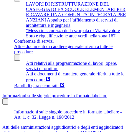
LAVORI DI RISTRUTTURAZIONE DEL
CASEGGIATO EX SCUOLE ELEMENTARI PER
RICAVARE UNA COMUNITA’ INTEGRATA PER
ANZIANI Appalto per l’affidamento di servizi di
architettura e ingegneria
“Messa in sicurezza della scarpata di Via Salvatore
Soro e riqualificazione aree verdi nella zona 167
Conferenze di servizi
Atti e documenti di carattere generale riferiti a tutte le
procedure
Atti relativi alla programmazione di lavori, opere,
servizi e forniture
Atti e documenti di carattere generale riferiti a tutte le
procedure
Bandi di gara e contratti
Informazioni sulle singole procedure in formato tabellare
Informazioni sulle singole procedure in formato tabellare -
Art. 1, c. 32, Legge n. 190/2012
Atti delle amministrazioni aggiudicatrici e degli enti aggiudicatori