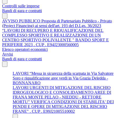
Controlli sulle imprese
Bandi di gara e contratti
AVVISO PUBBLICO Proposta di Partenariato Pubblico - Privato
(Project Financing) ai sensi dell'art. 193 del D.Lgs. 36/2023
“LAVORI DI RECUPERO E RIQUALIFICAZIONE DEL
COMPLESSO SPORTIVO E REALIZZAZIONE DI UN
CENTRO SPORTIVO POLIVALENTE " BANDO SPORT E
PERIFERIE 2023 . CUP . E94J23000560005
Elenco operatori economici
Avvisi
Bandi di gara e contratti
LAVORI “Messa in sicurezza della scarpata in Via Salvatore
Soro e riqualificazione aree verdi in Via Grazia Deledda -
BONNANARO
LAVORI URGENTI DI MITIGAZIONE DEL RISCHIO
IDROGEOLOGICO E CONSOLIDAMENTO AREE DI
FRANA MONTE PELAO - NIEDDU - RETTORE
MORTU” VERIFICA CONDIZIONI DI STABILITA' DEI
PENDII E OPERE DI MITIGAZIONE DEL RISCHIO
FRANE" . CUP . E99J21005510002