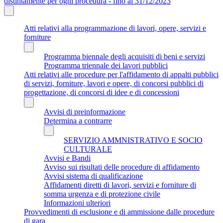
distintamente per ogni procedura - fino al 31/12/2023
Atti relativi alla programmazione di lavori, opere, servizi e
forniture
Programma biennale degli acquisiti di beni e servizi
Programma triennale dei lavori pubblici
Atti relativi alle procedure per l'affidamento di appalti pubblici
di servizi, forniture, lavori e opere, di concorsi pubblici di
progettazione, di concorsi di idee e di concessioni
Avvisi di preinformazione
Determina a contrarre
SERVIZIO AMMNISTRATIVO E SOCIO
CULTURALE
Avvisi e Bandi
Avviso sui risultati delle procedure di affidamento
Avvisi sistema di qualificazione
Affidamenti diretti di lavori, servizi e forniture di
somma urgenza e di protezione civile
Informazioni ulteriori
Provvedimenti di esclusione e di ammissione dalle procedure
di gara