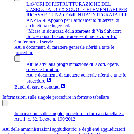
LAVORI DI RISTRUTTURAZIONE DEL
CASEGGIATO EX SCUOLE ELEMENTARI PER
RICAVARE UNA COMUNITA’ INTEGRATA PER
ANZIANI Appalto per l’affidamento di servizi di
architettura e ingegneria
“Messa in sicurezza della scarpata di Via Salvatore
Soro e riqualificazione aree verdi nella zona 167
Conferenze di servizi
Atti e documenti di carattere generale riferiti a tutte le
procedure
Atti relativi alla programmazione di lavori, opere,
servizi e forniture
Atti e documenti di carattere generale riferiti a tutte le
procedure
Bandi di gara e contratti
Informazioni sulle singole procedure in formato tabellare
Informazioni sulle singole procedure in formato tabellare -
Art. 1, c. 32, Legge n. 190/2012
Atti delle amministrazioni aggiudicatrici e degli enti aggiudicatori