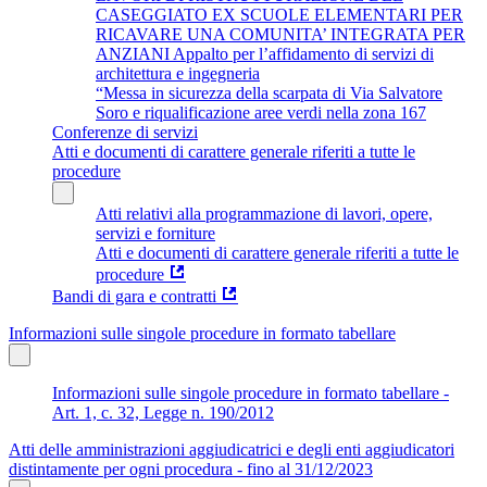
CASEGGIATO EX SCUOLE ELEMENTARI PER
RICAVARE UNA COMUNITA’ INTEGRATA PER
ANZIANI Appalto per l’affidamento di servizi di
architettura e ingegneria
“Messa in sicurezza della scarpata di Via Salvatore
Soro e riqualificazione aree verdi nella zona 167
Conferenze di servizi
Atti e documenti di carattere generale riferiti a tutte le
procedure
Atti relativi alla programmazione di lavori, opere,
servizi e forniture
Atti e documenti di carattere generale riferiti a tutte le
procedure
Bandi di gara e contratti
Informazioni sulle singole procedure in formato tabellare
Informazioni sulle singole procedure in formato tabellare -
Art. 1, c. 32, Legge n. 190/2012
Atti delle amministrazioni aggiudicatrici e degli enti aggiudicatori
distintamente per ogni procedura - fino al 31/12/2023