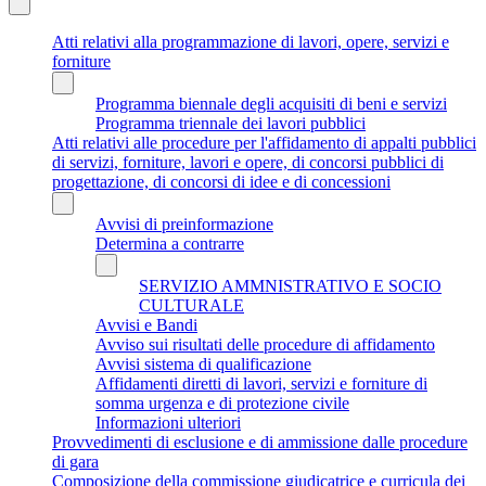
Atti relativi alla programmazione di lavori, opere, servizi e
forniture
Programma biennale degli acquisiti di beni e servizi
Programma triennale dei lavori pubblici
Atti relativi alle procedure per l'affidamento di appalti pubblici
di servizi, forniture, lavori e opere, di concorsi pubblici di
progettazione, di concorsi di idee e di concessioni
Avvisi di preinformazione
Determina a contrarre
SERVIZIO AMMNISTRATIVO E SOCIO
CULTURALE
Avvisi e Bandi
Avviso sui risultati delle procedure di affidamento
Avvisi sistema di qualificazione
Affidamenti diretti di lavori, servizi e forniture di
somma urgenza e di protezione civile
Informazioni ulteriori
Provvedimenti di esclusione e di ammissione dalle procedure
di gara
Composizione della commissione giudicatrice e curricula dei