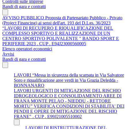
Controlli sulle imprese
Bandi di gara e contratti
AVVISO PUBBLICO Proposta di Partenariato Pubblico - Privato
(Project Financing) ai sensi dell'art. 193 del D.Lgs. 36/2023
“LAVORI DI RECUPERO E RIQUALIFICAZIONE DEL
COMPLESSO SPORTIVO E REALIZZAZIONE DI UN
CENTRO SPORTIVO POLIVALENTE " BANDO SPORT E
PERIFERIE 2023 . CUP . E94J23000560005
Elenco operatori economici
Avvisi
Bandi di gara e contratti
LAVORI “Messa in sicurezza della scarpata in Via Salvatore
Soro e riqualificazione aree verdi in Via Grazia Deledda -
BONNANARO
LAVORI URGENTI DI MITIGAZIONE DEL RISCHIO
IDROGEOLOGICO E CONSOLIDAMENTO AREE DI
FRANA MONTE PELAO - NIEDDU - RETTORE
MORTU” VERIFICA CONDIZIONI DI STABILITA' DEI
PENDII E OPERE DI MITIGAZIONE DEL RISCHIO
FRANE" . CUP . E99J21005510002
LAVORI DI RISTRUTTURAZIONE DEL