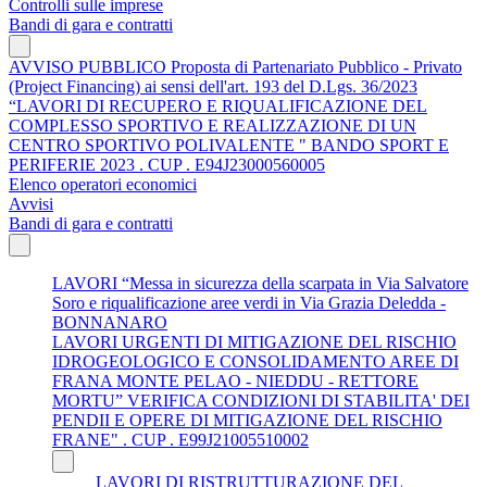
Controlli sulle imprese
Bandi di gara e contratti
AVVISO PUBBLICO Proposta di Partenariato Pubblico - Privato
(Project Financing) ai sensi dell'art. 193 del D.Lgs. 36/2023
“LAVORI DI RECUPERO E RIQUALIFICAZIONE DEL
COMPLESSO SPORTIVO E REALIZZAZIONE DI UN
CENTRO SPORTIVO POLIVALENTE " BANDO SPORT E
PERIFERIE 2023 . CUP . E94J23000560005
Elenco operatori economici
Avvisi
Bandi di gara e contratti
LAVORI “Messa in sicurezza della scarpata in Via Salvatore
Soro e riqualificazione aree verdi in Via Grazia Deledda -
BONNANARO
LAVORI URGENTI DI MITIGAZIONE DEL RISCHIO
IDROGEOLOGICO E CONSOLIDAMENTO AREE DI
FRANA MONTE PELAO - NIEDDU - RETTORE
MORTU” VERIFICA CONDIZIONI DI STABILITA' DEI
PENDII E OPERE DI MITIGAZIONE DEL RISCHIO
FRANE" . CUP . E99J21005510002
LAVORI DI RISTRUTTURAZIONE DEL