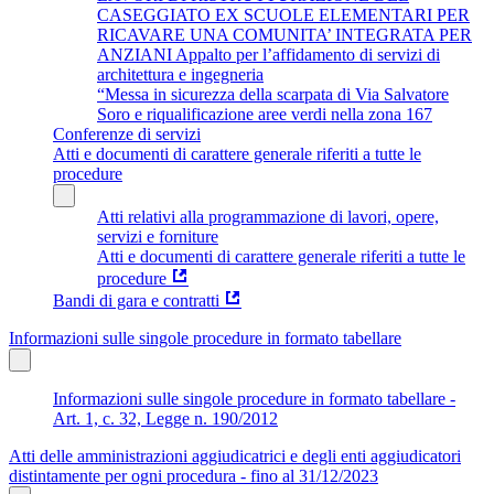
CASEGGIATO EX SCUOLE ELEMENTARI PER
RICAVARE UNA COMUNITA’ INTEGRATA PER
ANZIANI Appalto per l’affidamento di servizi di
architettura e ingegneria
“Messa in sicurezza della scarpata di Via Salvatore
Soro e riqualificazione aree verdi nella zona 167
Conferenze di servizi
Atti e documenti di carattere generale riferiti a tutte le
procedure
Atti relativi alla programmazione di lavori, opere,
servizi e forniture
Atti e documenti di carattere generale riferiti a tutte le
procedure
Bandi di gara e contratti
Informazioni sulle singole procedure in formato tabellare
Informazioni sulle singole procedure in formato tabellare -
Art. 1, c. 32, Legge n. 190/2012
Atti delle amministrazioni aggiudicatrici e degli enti aggiudicatori
distintamente per ogni procedura - fino al 31/12/2023