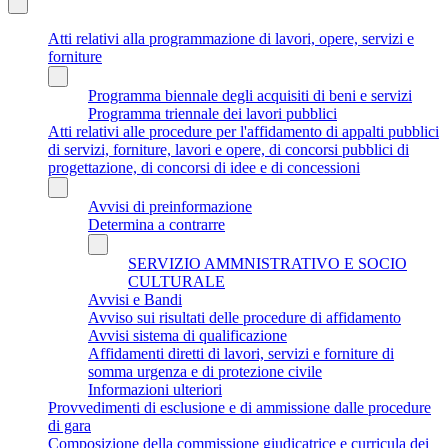
Atti relativi alla programmazione di lavori, opere, servizi e
forniture
Programma biennale degli acquisiti di beni e servizi
Programma triennale dei lavori pubblici
Atti relativi alle procedure per l'affidamento di appalti pubblici
di servizi, forniture, lavori e opere, di concorsi pubblici di
progettazione, di concorsi di idee e di concessioni
Avvisi di preinformazione
Determina a contrarre
SERVIZIO AMMNISTRATIVO E SOCIO
CULTURALE
Avvisi e Bandi
Avviso sui risultati delle procedure di affidamento
Avvisi sistema di qualificazione
Affidamenti diretti di lavori, servizi e forniture di
somma urgenza e di protezione civile
Informazioni ulteriori
Provvedimenti di esclusione e di ammissione dalle procedure
di gara
Composizione della commissione giudicatrice e curricula dei