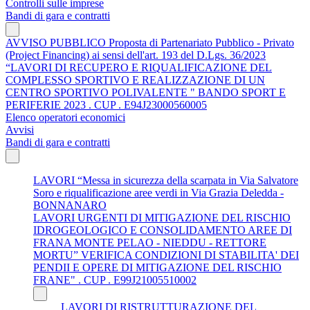
Controlli sulle imprese
Bandi di gara e contratti
AVVISO PUBBLICO Proposta di Partenariato Pubblico - Privato
(Project Financing) ai sensi dell'art. 193 del D.Lgs. 36/2023
“LAVORI DI RECUPERO E RIQUALIFICAZIONE DEL
COMPLESSO SPORTIVO E REALIZZAZIONE DI UN
CENTRO SPORTIVO POLIVALENTE " BANDO SPORT E
PERIFERIE 2023 . CUP . E94J23000560005
Elenco operatori economici
Avvisi
Bandi di gara e contratti
LAVORI “Messa in sicurezza della scarpata in Via Salvatore
Soro e riqualificazione aree verdi in Via Grazia Deledda -
BONNANARO
LAVORI URGENTI DI MITIGAZIONE DEL RISCHIO
IDROGEOLOGICO E CONSOLIDAMENTO AREE DI
FRANA MONTE PELAO - NIEDDU - RETTORE
MORTU” VERIFICA CONDIZIONI DI STABILITA' DEI
PENDII E OPERE DI MITIGAZIONE DEL RISCHIO
FRANE" . CUP . E99J21005510002
LAVORI DI RISTRUTTURAZIONE DEL