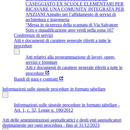
CASEGGIATO EX SCUOLE ELEMENTARI PER
RICAVARE UNA COMUNITA’ INTEGRATA PER
ANZIANI Appalto per l’affidamento di servizi di
architettura e ingegneria
“Messa in sicurezza della scarpata di Via Salvatore
Soro e riqualificazione aree verdi nella zona 167
Conferenze di servizi
Atti e documenti di carattere generale riferiti a tutte le
procedure
Atti relativi alla programmazione di lavori, opere,
servizi e forniture
Atti e documenti di carattere generale riferiti a tutte le
procedure
Bandi di gara e contratti
Informazioni sulle singole procedure in formato tabellare
Informazioni sulle singole procedure in formato tabellare -
Art. 1, c. 32, Legge n. 190/2012
Atti delle amministrazioni aggiudicatrici e degli enti aggiudicatori
distintamente per ogni procedura - fino al 31/12/2023