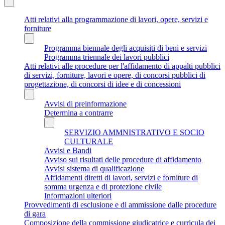
Atti relativi alla programmazione di lavori, opere, servizi e
forniture
Programma biennale degli acquisiti di beni e servizi
Programma triennale dei lavori pubblici
Atti relativi alle procedure per l'affidamento di appalti pubblici
di servizi, forniture, lavori e opere, di concorsi pubblici di
progettazione, di concorsi di idee e di concessioni
Avvisi di preinformazione
Determina a contrarre
SERVIZIO AMMNISTRATIVO E SOCIO
CULTURALE
Avvisi e Bandi
Avviso sui risultati delle procedure di affidamento
Avvisi sistema di qualificazione
Affidamenti diretti di lavori, servizi e forniture di
somma urgenza e di protezione civile
Informazioni ulteriori
Provvedimenti di esclusione e di ammissione dalle procedure
di gara
Composizione della commissione giudicatrice e curricula dei