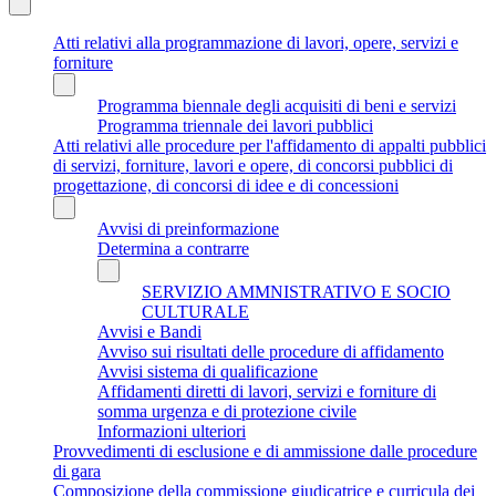
Atti relativi alla programmazione di lavori, opere, servizi e
forniture
Programma biennale degli acquisiti di beni e servizi
Programma triennale dei lavori pubblici
Atti relativi alle procedure per l'affidamento di appalti pubblici
di servizi, forniture, lavori e opere, di concorsi pubblici di
progettazione, di concorsi di idee e di concessioni
Avvisi di preinformazione
Determina a contrarre
SERVIZIO AMMNISTRATIVO E SOCIO
CULTURALE
Avvisi e Bandi
Avviso sui risultati delle procedure di affidamento
Avvisi sistema di qualificazione
Affidamenti diretti di lavori, servizi e forniture di
somma urgenza e di protezione civile
Informazioni ulteriori
Provvedimenti di esclusione e di ammissione dalle procedure
di gara
Composizione della commissione giudicatrice e curricula dei