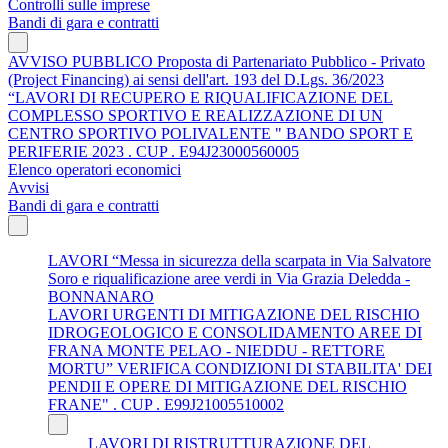
Controlli sulle imprese
Bandi di gara e contratti
AVVISO PUBBLICO Proposta di Partenariato Pubblico - Privato
(Project Financing) ai sensi dell'art. 193 del D.Lgs. 36/2023
“LAVORI DI RECUPERO E RIQUALIFICAZIONE DEL
COMPLESSO SPORTIVO E REALIZZAZIONE DI UN
CENTRO SPORTIVO POLIVALENTE " BANDO SPORT E
PERIFERIE 2023 . CUP . E94J23000560005
Elenco operatori economici
Avvisi
Bandi di gara e contratti
LAVORI “Messa in sicurezza della scarpata in Via Salvatore
Soro e riqualificazione aree verdi in Via Grazia Deledda -
BONNANARO
LAVORI URGENTI DI MITIGAZIONE DEL RISCHIO
IDROGEOLOGICO E CONSOLIDAMENTO AREE DI
FRANA MONTE PELAO - NIEDDU - RETTORE
MORTU” VERIFICA CONDIZIONI DI STABILITA' DEI
PENDII E OPERE DI MITIGAZIONE DEL RISCHIO
FRANE" . CUP . E99J21005510002
LAVORI DI RISTRUTTURAZIONE DEL