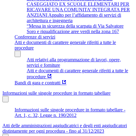
CASEGGIATO EX SCUOLE ELEMENTARI PER
RICAVARE UNA COMUNITA’ INTEGRATA PER
ANZIANI Appalto per l’affidamento di servizi di
architettura e ingegneria
“Messa in sicurezza della scarpata di Via Salvatore
Soro e riqualificazione aree verdi nella zona 167
Conferenze di servizi
Atti e documenti di carattere generale riferiti a tutte le
procedure
Atti relativi alla programmazione di lavori, opere,
servizi e forniture
Atti e documenti di carattere generale riferiti a tutte le
procedure
Bandi di gara e contratti
Informazioni sulle singole procedure in formato tabellare
Informazioni sulle singole procedure in formato tabellare -
Art. 1, c. 32, Legge n. 190/2012
Atti delle amministrazioni aggiudicatrici e degli enti aggiudicatori
distintamente per ogni procedura - fino al 31/12/2023