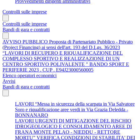
Provvedimenti dirigenti amministrativi
Controlli sulle imprese
Controlli sulle imprese
Bandi di gara e contratti
AVVISO PUBBLICO Proposta di Partenariato Pubblico - Privato
(Project Financing) ai sensi dell'art. 193 del D.Lgs. 36/2023
“LAVORI DI RECUPERO E RIQUALIFICAZIONE DEL
COMPLESSO SPORTIVO E REALIZZAZIONE DI UN
CENTRO SPORTIVO POLIVALENTE " BANDO SPORT E
PERIFERIE 2023 . CUP . E94J23000560005
Elenco operatori economici
Avvisi
Bandi di gara e contratti
LAVORI “Messa in sicurezza della scarpata in Via Salvatore
Soro e riqualificazione aree verdi in Via Grazia Deledda -
BONNANARO
LAVORI URGENTI DI MITIGAZIONE DEL RISCHIO
IDROGEOLOGICO E CONSOLIDAMENTO AREE DI
FRANA MONTE PELAO - NIEDDU - RETTORE
MORTU” VERIFICA CONDIZIONI DI STABILITA' DEI