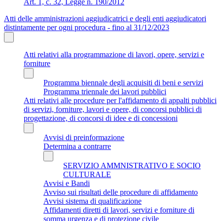
Art. 1, c. 32, Legge n. 190/2012
Atti delle amministrazioni aggiudicatrici e degli enti aggiudicatori
distintamente per ogni procedura - fino al 31/12/2023
Atti relativi alla programmazione di lavori, opere, servizi e
forniture
Programma biennale degli acquisiti di beni e servizi
Programma triennale dei lavori pubblici
Atti relativi alle procedure per l'affidamento di appalti pubblici
di servizi, forniture, lavori e opere, di concorsi pubblici di
progettazione, di concorsi di idee e di concessioni
Avvisi di preinformazione
Determina a contrarre
SERVIZIO AMMNISTRATIVO E SOCIO
CULTURALE
Avvisi e Bandi
Avviso sui risultati delle procedure di affidamento
Avvisi sistema di qualificazione
Affidamenti diretti di lavori, servizi e forniture di
somma urgenza e di protezione civile