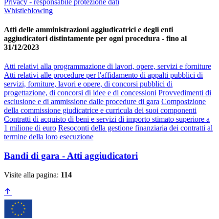
Privacy - responsabile protezione dati
Whistleblowing
Atti delle amministrazioni aggiudicatrici e degli enti
aggiudicatori distintamente per ogni procedura - fino al
31/12/2023
Atti relativi alla programmazione di lavori, opere, servizi e forniture
Atti relativi alle procedure per l'affidamento di appalti pubblici di
servizi, forniture, lavori e opere, di concorsi pubblici di
progettazione, di concorsi di idee e di concessioni
Provvedimenti di
esclusione e di ammissione dalle procedure di gara
Composizione
della commissione giudicatrice e curricula dei suoi componenti
Contratti di acquisto di beni e servizi di importo stimato superiore a
1 milione di euro
Resoconti della gestione finanziaria dei contratti al
termine della loro esecuzione
Bandi di gara - Atti aggiudicatori
Visite alla pagina:
114