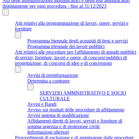
Atti delle amministrazioni aggiudicatrici e degli enti aggiudicatori
distintamente per ogni procedura - fino al 31/12/2023
Atti relativi alla programmazione di lavori, opere, servizi e
forniture
Programma biennale degli acquisiti di beni e servizi
Programma triennale dei lavori pubblici
Atti relativi alle procedure per l'affidamento di appalti pubblici
di servizi, forniture, lavori e opere, di concorsi pubblici di
progettazione, di concorsi di idee e di concessioni
Avvisi di preinformazione
Determina a contrarre
SERVIZIO AMMNISTRATIVO E SOCIO
CULTURALE
Avvisi e Bandi
Avviso sui risultati delle procedure di affidamento
Avvisi sistema di qualificazione
Affidamenti diretti di lavori, servizi e forniture di
somma urgenza e di protezione civile
Informazioni ulteriori
Provvedimenti di esclusione e di ammissione dalle procedure