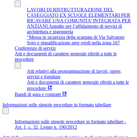
LAVORI DI RISTRUTTURAZIONE DEL
CASEGGIATO EX SCUOLE ELEMENTARI PER
RICAVARE UNA COMUNITA’ INTEGRATA PER
ANZIANI Appalto per l’affidamento di servizi di
architettura e ingegneria
“Messa in sicurezza della scarpata di Via Salvatore
Soro e riqualificazione aree verdi nella zona 167
Conferenze di servizi
Atti e documenti di carattere generale riferiti a tutte le
procedure
Atti relativi alla programmazione di lavori, opere,
servizi e forniture
Atti e documenti di carattere generale riferiti a tutte le
procedure
Bandi di gara e contratti
Informazioni sulle singole procedure in formato tabellare
Informazioni sulle singole procedure in formato tabellare -
Art. 1, c. 32, Legge n. 190/2012