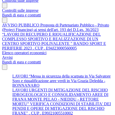
Controlli sulle imprese
Controlli sulle imprese
Bandi di gara e contratti
AVVISO PUBBLICO Proposta di Partenariato Pubblico - Privato
(Project Financing) ai sensi dell'art. 193 del D.Lgs. 36/2023
“LAVORI DI RECUPERO E RIQUALIFICAZIONE DEL
COMPLESSO SPORTIVO E REALIZZAZIONE DI UN
CENTRO SPORTIVO POLIVALENTE " BANDO SPORT E
PERIFERIE 2023 . CUP . E94J23000560005
Elenco operatori economici
Avvisi
Bandi di gara e contratti
LAVORI “Messa in sicurezza della scarpata in Via Salvatore
Soro e riqualificazione aree verdi in Via Grazia Deledda -
BONNANARO
LAVORI URGENTI DI MITIGAZIONE DEL RISCHIO
IDROGEOLOGICO E CONSOLIDAMENTO AREE DI
FRANA MONTE PELAO - NIEDDU - RETTORE
MORTU” VERIFICA CONDIZIONI DI STABILITA' DEI
PENDII E OPERE DI MITIGAZIONE DEL RISCHIO
FRANE" . CUP . E99J21005510002