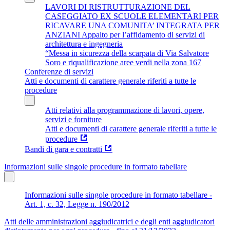
LAVORI DI RISTRUTTURAZIONE DEL
CASEGGIATO EX SCUOLE ELEMENTARI PER
RICAVARE UNA COMUNITA’ INTEGRATA PER
ANZIANI Appalto per l’affidamento di servizi di
architettura e ingegneria
“Messa in sicurezza della scarpata di Via Salvatore
Soro e riqualificazione aree verdi nella zona 167
Conferenze di servizi
Atti e documenti di carattere generale riferiti a tutte le
procedure
Atti relativi alla programmazione di lavori, opere,
servizi e forniture
Atti e documenti di carattere generale riferiti a tutte le
procedure
Bandi di gara e contratti
Informazioni sulle singole procedure in formato tabellare
Informazioni sulle singole procedure in formato tabellare -
Art. 1, c. 32, Legge n. 190/2012
Atti delle amministrazioni aggiudicatrici e degli enti aggiudicatori