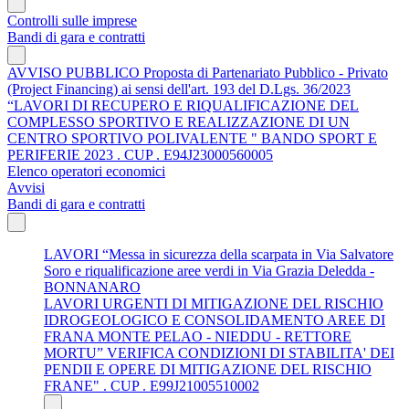
Controlli sulle imprese
Bandi di gara e contratti
AVVISO PUBBLICO Proposta di Partenariato Pubblico - Privato
(Project Financing) ai sensi dell'art. 193 del D.Lgs. 36/2023
“LAVORI DI RECUPERO E RIQUALIFICAZIONE DEL
COMPLESSO SPORTIVO E REALIZZAZIONE DI UN
CENTRO SPORTIVO POLIVALENTE " BANDO SPORT E
PERIFERIE 2023 . CUP . E94J23000560005
Elenco operatori economici
Avvisi
Bandi di gara e contratti
LAVORI “Messa in sicurezza della scarpata in Via Salvatore
Soro e riqualificazione aree verdi in Via Grazia Deledda -
BONNANARO
LAVORI URGENTI DI MITIGAZIONE DEL RISCHIO
IDROGEOLOGICO E CONSOLIDAMENTO AREE DI
FRANA MONTE PELAO - NIEDDU - RETTORE
MORTU” VERIFICA CONDIZIONI DI STABILITA' DEI
PENDII E OPERE DI MITIGAZIONE DEL RISCHIO
FRANE" . CUP . E99J21005510002