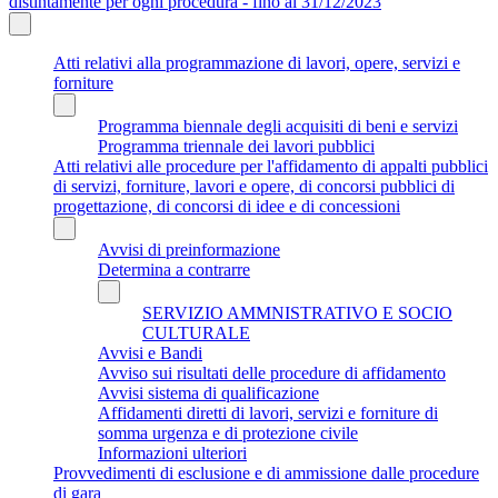
distintamente per ogni procedura - fino al 31/12/2023
Atti relativi alla programmazione di lavori, opere, servizi e
forniture
Programma biennale degli acquisiti di beni e servizi
Programma triennale dei lavori pubblici
Atti relativi alle procedure per l'affidamento di appalti pubblici
di servizi, forniture, lavori e opere, di concorsi pubblici di
progettazione, di concorsi di idee e di concessioni
Avvisi di preinformazione
Determina a contrarre
SERVIZIO AMMNISTRATIVO E SOCIO
CULTURALE
Avvisi e Bandi
Avviso sui risultati delle procedure di affidamento
Avvisi sistema di qualificazione
Affidamenti diretti di lavori, servizi e forniture di
somma urgenza e di protezione civile
Informazioni ulteriori
Provvedimenti di esclusione e di ammissione dalle procedure
di gara