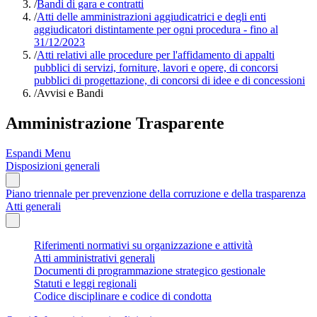
/
Bandi di gara e contratti
/
Atti delle amministrazioni aggiudicatrici e degli enti
aggiudicatori distintamente per ogni procedura - fino al
31/12/2023
/
Atti relativi alle procedure per l'affidamento di appalti
pubblici di servizi, forniture, lavori e opere, di concorsi
pubblici di progettazione, di concorsi di idee e di concessioni
/
Avvisi e Bandi
Amministrazione Trasparente
Espandi Menu
Disposizioni generali
Piano triennale per prevenzione della corruzione e della trasparenza
Atti generali
Riferimenti normativi su organizzazione e attività
Atti amministrativi generali
Documenti di programmazione strategico gestionale
Statuti e leggi regionali
Codice disciplinare e codice di condotta