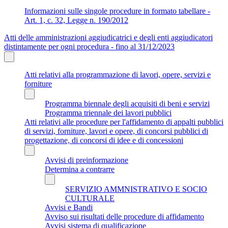
Informazioni sulle singole procedure in formato tabellare -
Art. 1, c. 32, Legge n. 190/2012
Atti delle amministrazioni aggiudicatrici e degli enti aggiudicatori
distintamente per ogni procedura - fino al 31/12/2023
Atti relativi alla programmazione di lavori, opere, servizi e
forniture
Programma biennale degli acquisiti di beni e servizi
Programma triennale dei lavori pubblici
Atti relativi alle procedure per l'affidamento di appalti pubblici
di servizi, forniture, lavori e opere, di concorsi pubblici di
progettazione, di concorsi di idee e di concessioni
Avvisi di preinformazione
Determina a contrarre
SERVIZIO AMMNISTRATIVO E SOCIO
CULTURALE
Avvisi e Bandi
Avviso sui risultati delle procedure di affidamento
Avvisi sistema di qualificazione