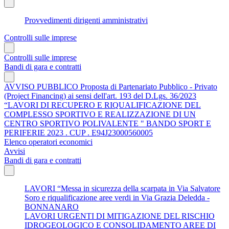
Provvedimenti dirigenti amministrativi
Controlli sulle imprese
Controlli sulle imprese
Bandi di gara e contratti
AVVISO PUBBLICO Proposta di Partenariato Pubblico - Privato
(Project Financing) ai sensi dell'art. 193 del D.Lgs. 36/2023
“LAVORI DI RECUPERO E RIQUALIFICAZIONE DEL
COMPLESSO SPORTIVO E REALIZZAZIONE DI UN
CENTRO SPORTIVO POLIVALENTE " BANDO SPORT E
PERIFERIE 2023 . CUP . E94J23000560005
Elenco operatori economici
Avvisi
Bandi di gara e contratti
LAVORI “Messa in sicurezza della scarpata in Via Salvatore
Soro e riqualificazione aree verdi in Via Grazia Deledda -
BONNANARO
LAVORI URGENTI DI MITIGAZIONE DEL RISCHIO
IDROGEOLOGICO E CONSOLIDAMENTO AREE DI