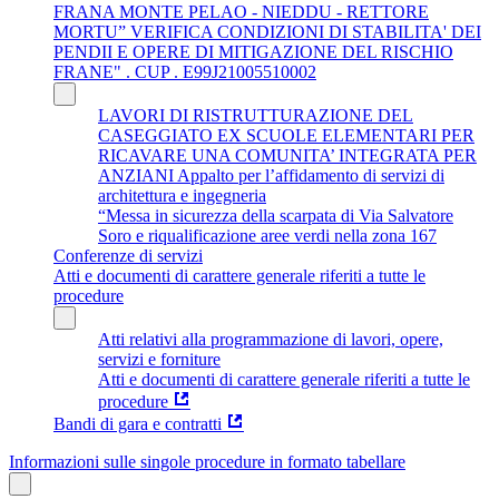
FRANA MONTE PELAO - NIEDDU - RETTORE
MORTU” VERIFICA CONDIZIONI DI STABILITA' DEI
PENDII E OPERE DI MITIGAZIONE DEL RISCHIO
FRANE" . CUP . E99J21005510002
LAVORI DI RISTRUTTURAZIONE DEL
CASEGGIATO EX SCUOLE ELEMENTARI PER
RICAVARE UNA COMUNITA’ INTEGRATA PER
ANZIANI Appalto per l’affidamento di servizi di
architettura e ingegneria
“Messa in sicurezza della scarpata di Via Salvatore
Soro e riqualificazione aree verdi nella zona 167
Conferenze di servizi
Atti e documenti di carattere generale riferiti a tutte le
procedure
Atti relativi alla programmazione di lavori, opere,
servizi e forniture
Atti e documenti di carattere generale riferiti a tutte le
procedure
Bandi di gara e contratti
Informazioni sulle singole procedure in formato tabellare