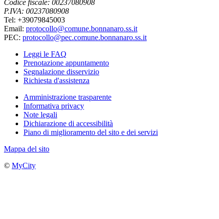
Codice fiscale: 00237080908
P.IVA: 00237080908
Tel: +39079845003
Email:
protocollo@comune.bonnanaro.ss.it
PEC:
protocollo@pec.comune.bonnanaro.ss.it
Leggi le FAQ
Prenotazione appuntamento
Segnalazione disservizio
Richiesta d'assistenza
Amministrazione trasparente
Informativa privacy
Note legali
Dichiarazione di accessibilità
Piano di miglioramento del sito e dei servizi
Mappa del sito
©
MyCity