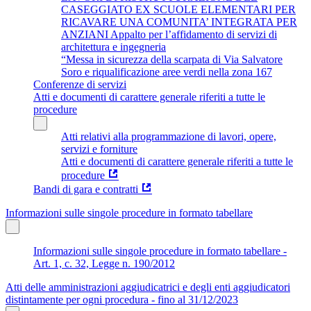
CASEGGIATO EX SCUOLE ELEMENTARI PER
RICAVARE UNA COMUNITA’ INTEGRATA PER
ANZIANI Appalto per l’affidamento di servizi di
architettura e ingegneria
“Messa in sicurezza della scarpata di Via Salvatore
Soro e riqualificazione aree verdi nella zona 167
Conferenze di servizi
Atti e documenti di carattere generale riferiti a tutte le
procedure
Atti relativi alla programmazione di lavori, opere,
servizi e forniture
Atti e documenti di carattere generale riferiti a tutte le
procedure
Bandi di gara e contratti
Informazioni sulle singole procedure in formato tabellare
Informazioni sulle singole procedure in formato tabellare -
Art. 1, c. 32, Legge n. 190/2012
Atti delle amministrazioni aggiudicatrici e degli enti aggiudicatori
distintamente per ogni procedura - fino al 31/12/2023