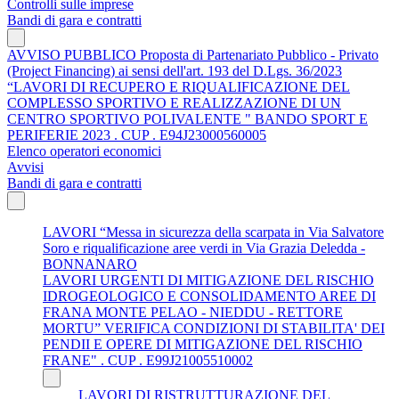
Controlli sulle imprese
Bandi di gara e contratti
AVVISO PUBBLICO Proposta di Partenariato Pubblico - Privato
(Project Financing) ai sensi dell'art. 193 del D.Lgs. 36/2023
“LAVORI DI RECUPERO E RIQUALIFICAZIONE DEL
COMPLESSO SPORTIVO E REALIZZAZIONE DI UN
CENTRO SPORTIVO POLIVALENTE " BANDO SPORT E
PERIFERIE 2023 . CUP . E94J23000560005
Elenco operatori economici
Avvisi
Bandi di gara e contratti
LAVORI “Messa in sicurezza della scarpata in Via Salvatore
Soro e riqualificazione aree verdi in Via Grazia Deledda -
BONNANARO
LAVORI URGENTI DI MITIGAZIONE DEL RISCHIO
IDROGEOLOGICO E CONSOLIDAMENTO AREE DI
FRANA MONTE PELAO - NIEDDU - RETTORE
MORTU” VERIFICA CONDIZIONI DI STABILITA' DEI
PENDII E OPERE DI MITIGAZIONE DEL RISCHIO
FRANE" . CUP . E99J21005510002
LAVORI DI RISTRUTTURAZIONE DEL