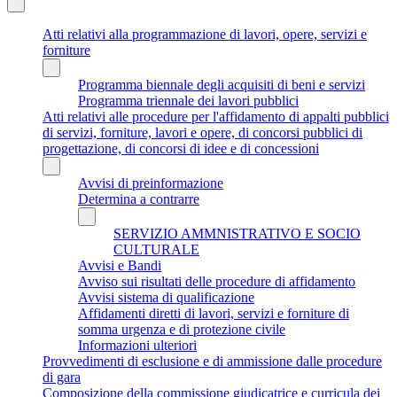
Atti relativi alla programmazione di lavori, opere, servizi e
forniture
Programma biennale degli acquisiti di beni e servizi
Programma triennale dei lavori pubblici
Atti relativi alle procedure per l'affidamento di appalti pubblici
di servizi, forniture, lavori e opere, di concorsi pubblici di
progettazione, di concorsi di idee e di concessioni
Avvisi di preinformazione
Determina a contrarre
SERVIZIO AMMNISTRATIVO E SOCIO
CULTURALE
Avvisi e Bandi
Avviso sui risultati delle procedure di affidamento
Avvisi sistema di qualificazione
Affidamenti diretti di lavori, servizi e forniture di
somma urgenza e di protezione civile
Informazioni ulteriori
Provvedimenti di esclusione e di ammissione dalle procedure
di gara
Composizione della commissione giudicatrice e curricula dei