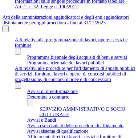
Informazioni sulle singole procedure in formato tabellare -
Art. 1, c. 32, Legge n. 190/2012
Atti delle amministrazioni aggiudicatrici e degli enti aggiudicatori
distintamente per ogni procedura - fino al 31/12/2023
Atti relativi alla programmazione di lavori, opere, servizi e
forniture
Programma biennale degli acquisiti di beni e servizi
Programma triennale dei lavori pubblici
Atti relativi alle procedure per l'affidamento di appalti pubblici
di servizi, forniture, lavori e opere, di concorsi pubblici di
progettazione, di concorsi di idee e di concessioni
Avvisi di preinformazione
Determina a contrarre
SERVIZIO AMMNISTRATIVO E SOCIO
CULTURALE
Avvisi e Bandi
Avviso sui risultati delle procedure di affidamento
Avvisi sistema di qualificazione
Affidamenti diretti di lavori, servizi e forniture di