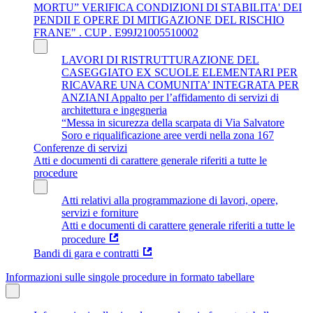
MORTU” VERIFICA CONDIZIONI DI STABILITA' DEI
PENDII E OPERE DI MITIGAZIONE DEL RISCHIO
FRANE" . CUP . E99J21005510002
LAVORI DI RISTRUTTURAZIONE DEL
CASEGGIATO EX SCUOLE ELEMENTARI PER
RICAVARE UNA COMUNITA’ INTEGRATA PER
ANZIANI Appalto per l’affidamento di servizi di
architettura e ingegneria
“Messa in sicurezza della scarpata di Via Salvatore
Soro e riqualificazione aree verdi nella zona 167
Conferenze di servizi
Atti e documenti di carattere generale riferiti a tutte le
procedure
Atti relativi alla programmazione di lavori, opere,
servizi e forniture
Atti e documenti di carattere generale riferiti a tutte le
procedure
Bandi di gara e contratti
Informazioni sulle singole procedure in formato tabellare