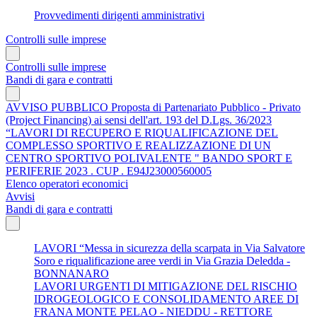
Provvedimenti dirigenti amministrativi
Controlli sulle imprese
Controlli sulle imprese
Bandi di gara e contratti
AVVISO PUBBLICO Proposta di Partenariato Pubblico - Privato
(Project Financing) ai sensi dell'art. 193 del D.Lgs. 36/2023
“LAVORI DI RECUPERO E RIQUALIFICAZIONE DEL
COMPLESSO SPORTIVO E REALIZZAZIONE DI UN
CENTRO SPORTIVO POLIVALENTE " BANDO SPORT E
PERIFERIE 2023 . CUP . E94J23000560005
Elenco operatori economici
Avvisi
Bandi di gara e contratti
LAVORI “Messa in sicurezza della scarpata in Via Salvatore
Soro e riqualificazione aree verdi in Via Grazia Deledda -
BONNANARO
LAVORI URGENTI DI MITIGAZIONE DEL RISCHIO
IDROGEOLOGICO E CONSOLIDAMENTO AREE DI
FRANA MONTE PELAO - NIEDDU - RETTORE