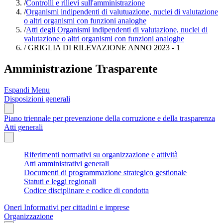
/
Controlli e rilievi sull'amministrazione
/
Organismi indipendenti di valutuazione, nuclei di valutazione
o altri organismi con funzioni analoghe
/
Atti degli Organismi indipendenti di valutazione, nuclei di
valutazione o altri organismi con funzioni analoghe
/
GRIGLIA DI RILEVAZIONE ANNO 2023 - 1
Amministrazione Trasparente
Espandi Menu
Disposizioni generali
Piano triennale per prevenzione della corruzione e della trasparenza
Atti generali
Riferimenti normativi su organizzazione e attività
Atti amministrativi generali
Documenti di programmazione strategico gestionale
Statuti e leggi regionali
Codice disciplinare e codice di condotta
Oneri Informativi per cittadini e imprese
Organizzazione