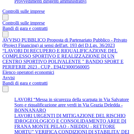
Provvedimenti dirigenti amministrativi
Controlli sulle imprese
Controlli sulle imprese
Bandi di gara e contratti
AVVISO PUBBLICO Proposta di Partenariato Pubblico - Privato
(Project Financing) ai sensi dell'art. 193 del D.Lgs. 36/2023
“LAVORI DI RECUPERO E RIQUALIFICAZIONE DEL
COMPLESSO SPORTIVO E REALIZZAZIONE DI UN
CENTRO SPORTIVO POLIVALENTE " BANDO SPORT E
PERIFERIE 2023 . CUP . E94J23000560005
Elenco operatori economici
Avvisi
Bandi di gara e contratti
LAVORI “Messa in sicurezza della scarpata in Via Salvatore
Soro e riqualificazione aree verdi in Via Grazia Deledda -
BONNANARO
LAVORI URGENTI DI MITIGAZIONE DEL RISCHIO
IDROGEOLOGICO E CONSOLIDAMENTO AREE DI
FRANA MONTE PELAO - NIEDDU - RETTORE
MORTU” VERIFICA CONDIZIONI DI STABILITA' DEI