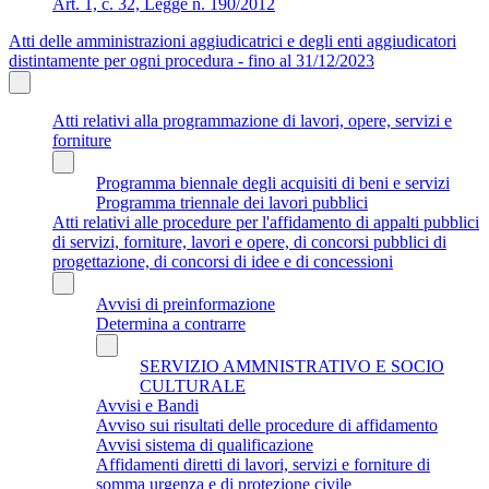
Art. 1, c. 32, Legge n. 190/2012
Atti delle amministrazioni aggiudicatrici e degli enti aggiudicatori
distintamente per ogni procedura - fino al 31/12/2023
Atti relativi alla programmazione di lavori, opere, servizi e
forniture
Programma biennale degli acquisiti di beni e servizi
Programma triennale dei lavori pubblici
Atti relativi alle procedure per l'affidamento di appalti pubblici
di servizi, forniture, lavori e opere, di concorsi pubblici di
progettazione, di concorsi di idee e di concessioni
Avvisi di preinformazione
Determina a contrarre
SERVIZIO AMMNISTRATIVO E SOCIO
CULTURALE
Avvisi e Bandi
Avviso sui risultati delle procedure di affidamento
Avvisi sistema di qualificazione
Affidamenti diretti di lavori, servizi e forniture di
somma urgenza e di protezione civile