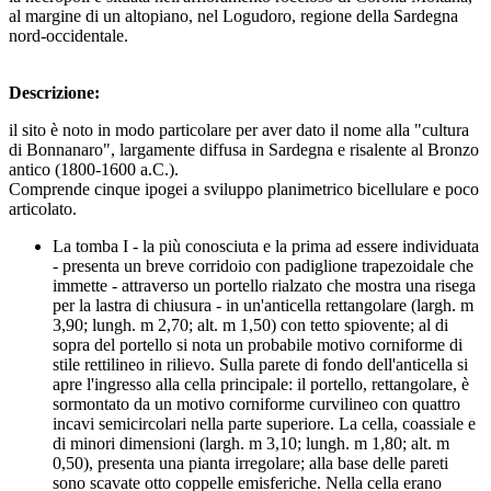
al margine di un altopiano, nel Logudoro, regione della Sardegna
nord-occidentale.
Descrizione:
il sito è noto in modo particolare per aver dato il nome alla "cultura
di Bonnanaro", largamente diffusa in Sardegna e risalente al Bronzo
antico (1800-1600 a.C.).
Comprende cinque ipogei a sviluppo planimetrico bicellulare e poco
articolato.
La tomba I - la più conosciuta e la prima ad essere individuata
- presenta un breve corridoio con padiglione trapezoidale che
immette - attraverso un portello rialzato che mostra una risega
per la lastra di chiusura - in un'anticella rettangolare (largh. m
3,90; lungh. m 2,70; alt. m 1,50) con tetto spiovente; al di
sopra del portello si nota un probabile motivo corniforme di
stile rettilineo in rilievo. Sulla parete di fondo dell'anticella si
apre l'ingresso alla cella principale: il portello, rettangolare, è
sormontato da un motivo corniforme curvilineo con quattro
incavi semicircolari nella parte superiore. La cella, coassiale e
di minori dimensioni (largh. m 3,10; lungh. m 1,80; alt. m
0,50), presenta una pianta irregolare; alla base delle pareti
sono scavate otto coppelle emisferiche. Nella cella erano