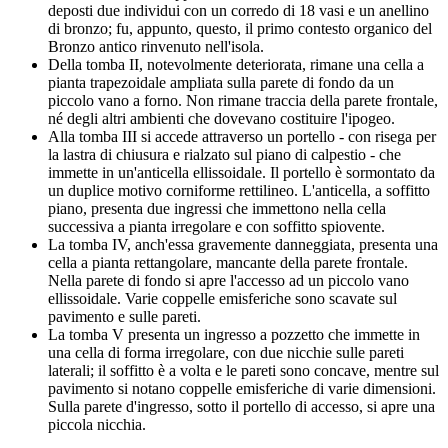
deposti due individui con un corredo di 18 vasi e un anellino
di bronzo; fu, appunto, questo, il primo contesto organico del
Bronzo antico rinvenuto nell'isola.
Della tomba II, notevolmente deteriorata, rimane una cella a
pianta trapezoidale ampliata sulla parete di fondo da un
piccolo vano a forno. Non rimane traccia della parete frontale,
né degli altri ambienti che dovevano costituire l'ipogeo.
Alla tomba III si accede attraverso un portello - con risega per
la lastra di chiusura e rialzato sul piano di calpestio - che
immette in un'anticella ellissoidale. Il portello è sormontato da
un duplice motivo corniforme rettilineo. L'anticella, a soffitto
piano, presenta due ingressi che immettono nella cella
successiva a pianta irregolare e con soffitto spiovente.
La tomba IV, anch'essa gravemente danneggiata, presenta una
cella a pianta rettangolare, mancante della parete frontale.
Nella parete di fondo si apre l'accesso ad un piccolo vano
ellissoidale. Varie coppelle emisferiche sono scavate sul
pavimento e sulle pareti.
La tomba V presenta un ingresso a pozzetto che immette in
una cella di forma irregolare, con due nicchie sulle pareti
laterali; il soffitto è a volta e le pareti sono concave, mentre sul
pavimento si notano coppelle emisferiche di varie dimensioni.
Sulla parete d'ingresso, sotto il portello di accesso, si apre una
piccola nicchia.