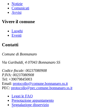
Notizie
Comunicati
Avvisi
Vivere il comune
Luoghi
Eventi
Contatti
Comune di Bonnanaro
Via Garibaldi, 4 07043 Bonnanaro SS
Codice fiscale: 00237080908
P.IVA: 00237080908
Tel: +39079845003
Email:
protocollo@comune.bonnanaro.ss.it
PEC:
protocollo@pec.comune.bonnanaro.ss.it
Leggi le FAQ
Prenotazione appuntamento
Segnalazione disservizio