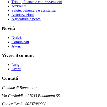
Tributi, finanze e contravvenzioni
Ambiente
Salute, benessere e assistenza
Autorizzazioni
Agricoltura e pesca
Novità
Notizie
Comunicati
Avvisi
Vivere il comune
Luoghi
Eventi
Contatti
Comune di Bonnanaro
Via Garibaldi, 4 07043 Bonnanaro SS
Codice fiscale: 00237080908