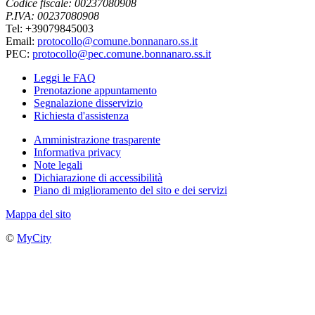
Codice fiscale: 00237080908
P.IVA: 00237080908
Tel: +39079845003
Email:
protocollo@comune.bonnanaro.ss.it
PEC:
protocollo@pec.comune.bonnanaro.ss.it
Leggi le FAQ
Prenotazione appuntamento
Segnalazione disservizio
Richiesta d'assistenza
Amministrazione trasparente
Informativa privacy
Note legali
Dichiarazione di accessibilità
Piano di miglioramento del sito e dei servizi
Mappa del sito
©
MyCity