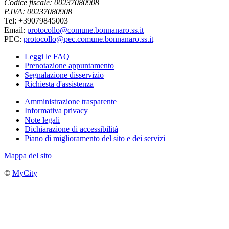
Codice fiscale: 00237080908
P.IVA: 00237080908
Tel: +39079845003
Email:
protocollo@comune.bonnanaro.ss.it
PEC:
protocollo@pec.comune.bonnanaro.ss.it
Leggi le FAQ
Prenotazione appuntamento
Segnalazione disservizio
Richiesta d'assistenza
Amministrazione trasparente
Informativa privacy
Note legali
Dichiarazione di accessibilità
Piano di miglioramento del sito e dei servizi
Mappa del sito
©
MyCity